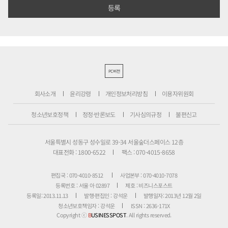
PC버전
회사소개
윤리강령
개인정보처리방침
이용자위원회
청소년보호정책
정정·반론보도
기사심의규정
불편신고
서울특별시 성동구 성수일로 39-34 서울숲더스페이스 12층
대표전화 : 1800-6522
팩스 : 070-4015-8658
편집국 : 070-4010-8512
사업본부 : 070-4010-7078
등록번호 : 서울 아 02897
제호 : 비즈니스포스트
등록일: 2013.11.13
발행·편집인 : 강석운
발행일자: 2013년 12월 2일
청소년보호책임자 : 강석운
ISSN : 2636-171X
Copyright ⓒ
B
USINESSPOST
. All rights reserved.