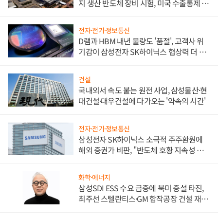
지 생산 반도체 장비 시험, 미국 수출통제 대
비"
전자·전기·정보통신
D램과 HBM 내년 물량도 '품절', 고객사 위
기감이 삼성전자 SK하이닉스 협상력 더 키
워
건설
국내외서 속도 붙는 원전 사업, 삼성물산·현
대건설·대우건설에 다가오는 '약속의 시간'
전자·전기·정보통신
삼성전자 SK하이닉스 소극적 주주환원에
해외 증권가 비판, "반도체 호황 지속성 의
문"
화학·에너지
삼성SDI ESS 수요 급증에 북미 증설 타진,
최주선 스텔란티스·GM 합작공장 건설 재추
진하나