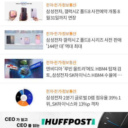
전자·전기·정보통신
삼성전자, 갤럭시Z 폴드8 사전예약 개통 8
월31일까지 연장
전자·전기·정보통신
삼성전자 갤럭시 Z 폴드8 시리즈 사전 판매
'144만 대' 역대 최대
전자·전기·정보통신
엔비디아 '루빈 울트라'에도 HBM4 탑재 검
토, 삼성전자·SK하이닉스 HBM4 수율에 주
도권 갈린다
전자·전기·정보통신
삼성전자 2분기 글로벌 D램 점유율 39% 1
위, SK하이닉스와 13%p 격차