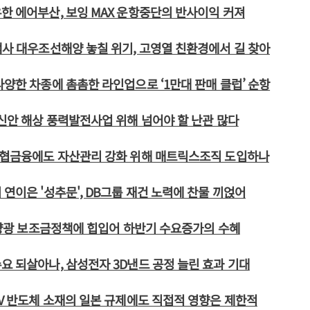
한 에어부산, 보잉 MAX 운항중단의 반사이익 커져
객사 대우조선해양 놓칠 위기, 고영열 친환경에서 길 찾아
다양한 차종에 촘촘한 라인업으로 ‘1만대 판매 클럽’ 순항
 신안 해상 풍력발전사업 위해 넘어야 할 난관 많다
H농협금융에도 자산관리 강화 위해 매트릭스조직 도입하나
 연이은 '성추문', DB그룹 재건 노력에 찬물 끼얹어
 태양광 보조금정책에 힙입어 하반기 수요증가의 수혜
요 되살아나, 삼성전자 3D낸드 공정 늘린 효과 기대
UV 반도체 소재의 일본 규제에도 직접적 영향은 제한적