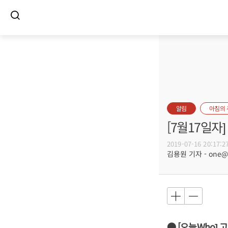
알림
아침의
[7월17일
2019-07-16 20:17:2
김용원 기자 - one@bu
● [오늘Who]