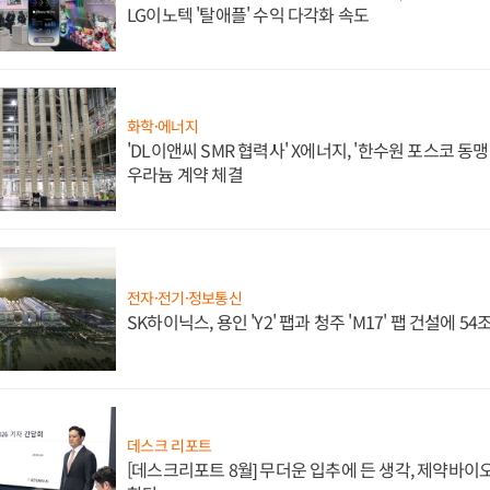
LG이노텍 '탈애플' 수익 다각화 속도
화학·에너지
'DL이앤씨 SMR 협력사' X에너지, '한수원 포스코 
우라늄 계약 체결
전자·전기·정보통신
SK하이닉스, 용인 'Y2' 팹과 청주 'M17' 팹 건설에 5
데스크 리포트
[데스크리포트 8월] 무더운 입추에 든 생각, 제약바이