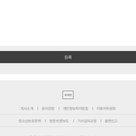
PC버전
회사소개
윤리강령
개인정보처리방침
이용자위원회
청소년보호정책
정정·반론보도
기사심의규정
불편신고