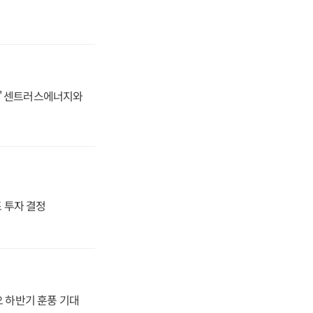
동맹' 센트러스에너지와
4조 투자 결정
오 하반기 훈풍 기대