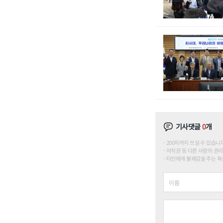
기사댓글
0
개
200자까지 쓰실 수 있습니다. (
저작권 등 다른 사람의 권리
타인에게 불쾌감을 주는 욕설