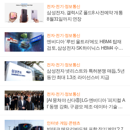
전자·전기·정보통신
삼성전자, 갤럭시Z 폴드8 사전예약 개통
8월31일까지 연장
전자·전기·정보통신
엔비디아 '루빈 울트라'에도 HBM4 탑재
검토, 삼성전자·SK하이닉스 HBM4 수율
에 주도권 갈린다
전자·전기·정보통신
삼성전자 넷리스트와 특허분쟁 매듭, 5년
동안 최대 1.3조 라이선스비 지급
전자·전기·정보통신
[AI 뭉쳐야 산다⑧] LG·엔비디아 '피지컬 A
I' 동맹 강화, 구광모 제조·데이터·기술 결
집해 종합 로보틱스 기업으로
인터넷·게임·콘텐츠
빅테크 메모리반도체 포함 장기계약 '2.7