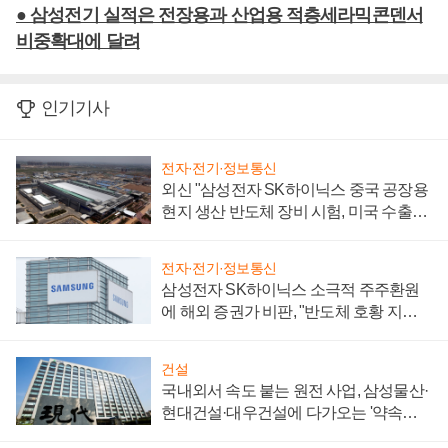
● 삼성전기 실적은 전장용과 산업용 적층세라믹콘덴서
비중확대에 달려
인기기사
전자·전기·정보통신
외신 "삼성전자 SK하이닉스 중국 공장용
현지 생산 반도체 장비 시험, 미국 수출통
제 대비"
전자·전기·정보통신
삼성전자 SK하이닉스 소극적 주주환원
에 해외 증권가 비판, "반도체 호황 지속
성 의문"
건설
국내외서 속도 붙는 원전 사업, 삼성물산·
현대건설·대우건설에 다가오는 '약속의
시간'