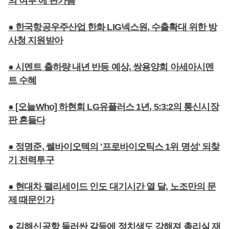
의 여부'에 판가름
● 한국항공우주산업 한화 LIG넥스원, 수출확대 위한 방
사청 지원받아
● 시멘트 출하량 내년 반등 예상, 쌍용양회 아세아시멘
트 수혜
● [오늘Who] 하현회 LG유플러스 1년, 5:3:2의 통신시장
판 흔들다
● 정명준, 쎌바이오텍의 '프로바이오틱스 1위 명성' 되찾
기 전력투구
● 현대차 팰리세이드 인도 대기시간 열 달, 노조만의 문
제 때문인가
● 김해신공항 둘러싼 갈등에 정치색도 강해져 총리실 재