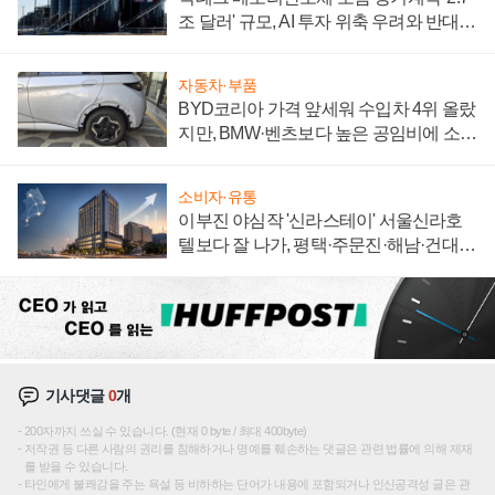
조 달러' 규모, AI 투자 위축 우려와 반대
신호
자동차·부품
BYD코리아 가격 앞세워 수입차 4위 올랐
지만, BMW·벤츠보다 높은 공임비에 소비
자 불만 폭발
소비자·유통
이부진 야심작 '신라스테이' 서울신라호
텔보다 잘 나가, 평택·주문진·해남·건대로
성장판 더 넓힌다
기사댓글
0
개
200자까지 쓰실 수 있습니다. (현재 0 byte / 최대 400byte)
저작권 등 다른 사람의 권리를 침해하거나 명예를 훼손하는 댓글은 관련 법률에 의해 제재
를 받을 수 있습니다.
타인에게 불쾌감을 주는 욕설 등 비하하는 단어가 내용에 포함되거나 인신공격성 글은 관