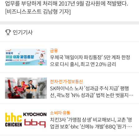
업무를 부당하게 처리해 2017년 9월 감사원에 적발됐다.
[비즈니스포스트 김남형 기자]
인기기사
금융
우체국 '매일이자 파킹통장' 5만 계좌 한정
으로 다시 출시, 최고 연 2.0% 금리
전자·전기·정보통신
SK하이닉스 노사 '성과급 주식 지급' 평행
선, 곽노정 'N% 성과급' 법적 논란 벗을지 주
목
소비자·유통
치킨3사 '가맹점 상생' 비교해보니, 교촌 '영
업권 보호'·bhc '신메뉴 개발'·BBQ '원가 부
담'