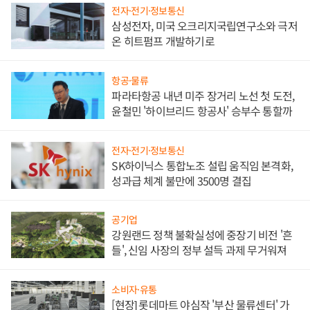
전자·전기·정보통신
삼성전자, 미국 오크리지국립연구소와 극저
온 히트펌프 개발하기로
항공·물류
파라타항공 내년 미주 장거리 노선 첫 도전,
윤철민 '하이브리드 항공사' 승부수 통할까
전자·전기·정보통신
SK하이닉스 통합노조 설립 움직임 본격화,
성과급 체계 불만에 3500명 결집
공기업
강원랜드 정책 불확실성에 중장기 비전 '흔
들', 신임 사장의 정부 설득 과제 무거워져
소비자·유통
[현장] 롯데마트 야심작 '부산 물류센터' 가