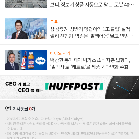
보니, 장보기 상품 자동으로 담는 '로봇 400
대' 장관
금융
삼섬증권 '상반기 영업이익 1조 클럽' 실적
랠리 진행형, 박종문 '발행어음' 달고 연임 향
하나
바이오·제약
백상환 동아제약 박카스 소비자층 넓혔다,
'얼박사'로 '레트로'로 제품군 다변화 주효
기사댓글
0
개
200자까지 쓰실 수 있습니다. (현재 0 byte / 최대 400byte)
저작권 등 다른 사람의 권리를 침해하거나 명예를 훼손하는 댓글은 관련 법률에 의해 제재를 받을
수 있습니다.
타인에게 불쾌감을 주는 욕설 등 비하하는 단어가 내용에 포함되거나 인신공격성 글은 관리자의 판
단에 의해 삭제 합니다.