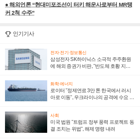
● 해외언론 “현대미포조선이 터키 해운사로부터 MR탱
커 2척 수주”
인기기사
전자·전기·정보통신
삼성전자 SK하이닉스 소극적 주주환원
에 해외 증권가 비판, "반도체 호황 지속
성 의문"
화학·에너지
로이터 "정제연료 3만 톤 한국에서 러시
아로 이동", 우크라이나의 공격에 수요 늘
어
사회
미국 법원 "트럼프 정부 풍력 프로젝트 동
결 조치는 위법", 해제 명령 내려