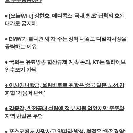
트 주주행동하나
● [오늘Who] 정현호, 메디톡스 '국내 최초' 집착의 호된
대가로 궁지에
● BMW가 불나면 새 차 주는 정책 내걸고 디젤차시장을
공략하는 이유
● 국회는 유료방송 합산규제 계속 논의, KT는 딜라이브
인수포기 가닥
● 아시아나항공, 울란바토르 취항은 중국 일본 노선 만
회할 '가뭄에 단비'
● 김종갑, 한전공대 설립에 정부 지원 얻었지만 주주와
지역 반발은 부담
● 포스코에서 사망사고 잇따라 발생, 최정우 '안전경영'