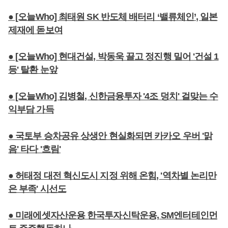
● [오늘Who] 최태원 SK 반도체 배터리 ‘밸류체인’, 일본
제재에 돋보여
● [오늘Who] 현대건설, 박동욱 끌고 정진행 밀어 '건설 1
등' 탈환 눈앞
● [오늘Who] 김병철, 신한금융투자 '4조 덩치' 걸맞는 수
익부담 가득
● 국토부 승차공유 상생안 현실화되면 카카오 우버 '맑
음' 타다 '흐림'
● 허태정 대전 혁신도시 지정 위해 온힘, '역차별 논리만
은 부족' 시선도
● 미래에셋자산운용 한국투자신탁운용, SM엔터테인먼