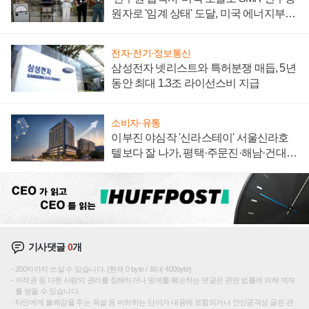
원자로 '임계 상태' 도달, 미국 에너지부
"중요한 이정표"
전자·전기·정보통신
삼성전자 넷리스트와 특허분쟁 매듭, 5년
동안 최대 1.3조 라이선스비 지급
소비자·유통
이부진 야심작 '신라스테이' 서울신라호
텔보다 잘 나가, 평택·주문진·해남·건대로
성장판 더 넓힌다
기사댓글
0
개
200자까지 쓰실 수 있습니다. (현재 0 byte / 최대 400byte)
저작권 등 다른 사람의 권리를 침해하거나 명예를 훼손하는 댓글은 관련 법률에 의해 제재
를 받을 수 있습니다.
타인에게 불쾌감을 주는 욕설 등 비하하는 단어가 내용에 포함되거나 인신공격성 글은 관