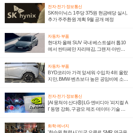
전자·전기·정보통신
SK하이닉스 1주당 375원 현금배당 실시,
추가 주주환원 계획 9월 공개 예정
자동차·부품
현대차 올해 SUV 국내 베스트셀러 톱10
에서 싼타페만 자리매김, 그랜저·아반떼
'세단 쌍끌이'로 내수 방어
자동차·부품
BYD코리아 가격 앞세워 수입차 4위 올랐
지만, BMW·벤츠보다 높은 공임비에 소비
자 불만 폭발
전자·전기·정보통신
[AI 뭉쳐야 산다⑧] LG·엔비디아 '피지컬 A
I' 동맹 강화, 구광모 제조·데이터·기술 결
집해 종합 로보틱스 기업으로
화학·에너지
'한수원 협력사' 미국 오클로 SMR 연구용