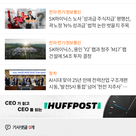
체결
전자·전기·정보통신
SK하이닉스 노사 '성과급 주식지급' 평행선,
곽노정 'N% 성과급' 법적 논란 벗을지 주목
전자·전기·정보통신
SK하이닉스, 용인 'Y2' 팹과 청주 'M17' 팹
건설에 54조 투자 결정
정치
AI시대 맞아 25년 만에 전력산업 구조개편
시동, '발전5사 통합' 넘어 '한전 지주사' 재편
론도
기사댓글
0
개