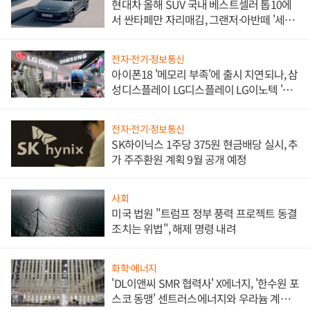
현대차 올해 SUV 국내 베스트셀러 톱10에
서 싼타페만 자리매김, 그랜저·아반떼 '세단
쌍끌이'로 내수 방어
전자·전기·정보통신
아이폰18 '메모리 부족'에 출시 지연되나, 삼
성디스플레이 LG디스플레이 LG이노텍 '탈
애플' 수익 다각화 속도
전자·전기·정보통신
SK하이닉스 1주당 375원 현금배당 실시, 추
가 주주환원 계획 9월 공개 예정
사회
미국 법원 "트럼프 정부 풍력 프로젝트 동결
조치는 위법", 해제 명령 내려
화학·에너지
'DL이앤씨 SMR 협력사' X에너지, '한수원 포
스코 동맹' 센트러스에너지와 우라늄 계약