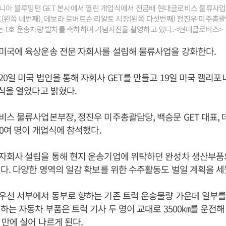
포니아 블루밍턴 GET 본사에서 열린 개업식에서 전금배 현대글로비스 물류사
 대표(왼쪽 네번째), 데보라 로버트슨 리알토 시장(왼쪽 다섯번째) 정진우 미주총
 1호 운송차량 발차를 축하하며 기념사진을 촬영하고 있다. <현대글로비스>
미국에 육상운송 전문 자회사를 설립해 물류사업을 강화한다.
0일 미국 법인을 통해 자회사 GET를 만들고 19일 미국 캘리포
식을 열었다고 밝혔다.
스 물류사업본부장, 정진우 미주총괄담당, 백승문 GET 대표,
60여 명이 개업식에 참석했다.
자회사 설립을 통해 현지 운송기업에 위탁하던 완성차 생산부품
다. 다양한 영역의 일감 확보를 위한 수주활동도 벌일 계획을 세
선 서부에서 동부로 향하는 기존 트럭 운송물량 가운데 일부를
하는 자동차 부품은 트럭 기사 두 명이 교대로 3500㎞를 운전
 만에 실어 나르게 된다.