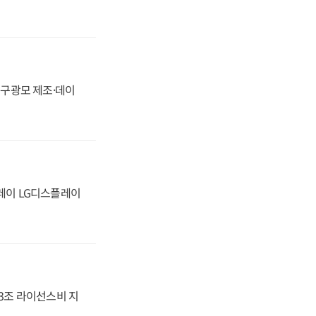
화, 구광모 제조·데이
플레이 LG디스플레이
.3조 라이선스비 지