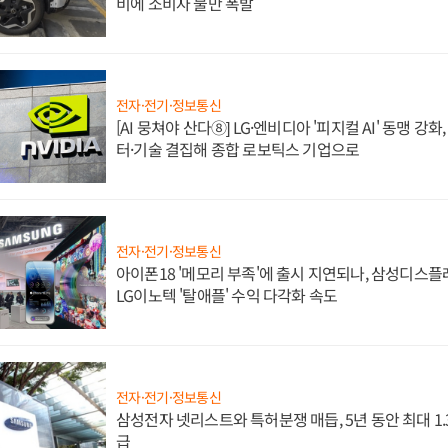
비에 소비자 불만 폭발
전자·전기·정보통신
[AI 뭉쳐야 산다⑧] LG·엔비디아 '피지컬 AI' 동맹 강
터·기술 결집해 종합 로보틱스 기업으로
전자·전기·정보통신
아이폰18 '메모리 부족'에 출시 지연되나, 삼성디스
LG이노텍 '탈애플' 수익 다각화 속도
전자·전기·정보통신
삼성전자 넷리스트와 특허분쟁 매듭, 5년 동안 최대 1
급