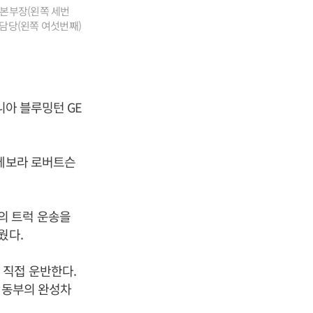
업본부장(왼쪽 세번
괄담당(왼쪽 여섯번째)
니아 블루밍턴 GE
 데보라 로버트슨
의 트럭 운송을
웠다.
 직접 운반한다.
해 동부의 완성차