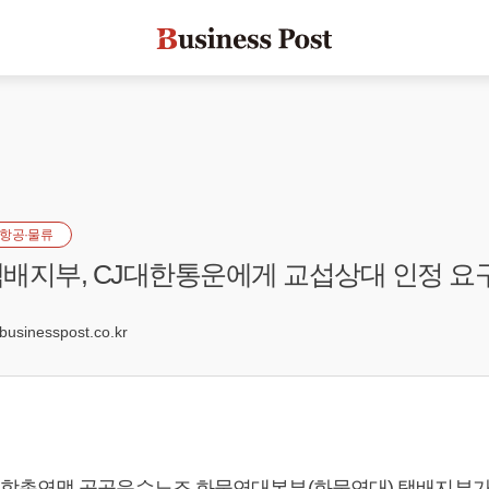
항공·물류
배지부, CJ대한통운에게 교섭상대 인정 요
0
sinesspost.co.kr
합총연맹 공공운수노조 화물연대본부(화물연대) 택배지부가