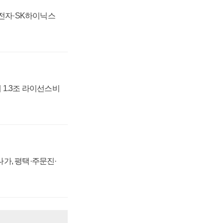
성전자·SK하이닉스
 1.3조 라이선스비
가, 평택·주문진·