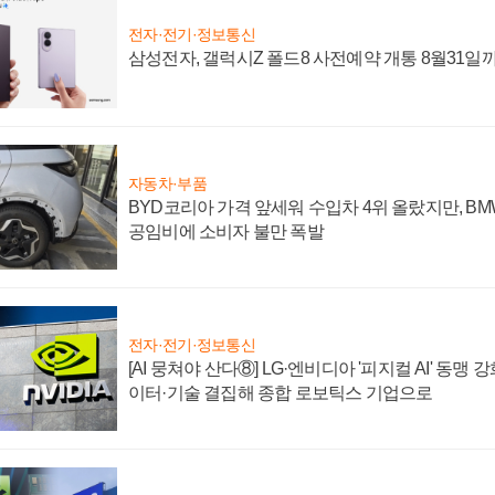
전자·전기·정보통신
삼성전자, 갤럭시Z 폴드8 사전예약 개통 8월31일
자동차·부품
BYD코리아 가격 앞세워 수입차 4위 올랐지만, B
공임비에 소비자 불만 폭발
전자·전기·정보통신
[AI 뭉쳐야 산다⑧] LG·엔비디아 '피지컬 AI' 동맹 
이터·기술 결집해 종합 로보틱스 기업으로