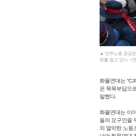
▲ 민주노총 공공운
회를 열고 있다. <
화물연대는 “C
은 묵묵부답으로
말했다.
화물연대는 이어
들의 요구안을 
의 열악한 노동