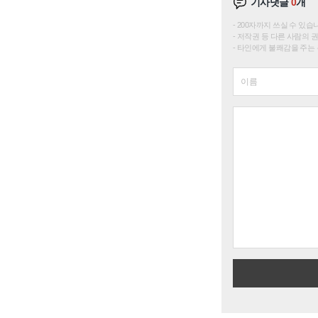
기사댓글
0
개
200자까지 쓰실 수 있습니다. 
저작권 등 다른 사람의 
타인에게 불쾌감을 주는 