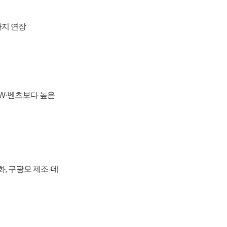
까지 연장
MW·벤츠보다 높은
강화, 구광모 제조·데