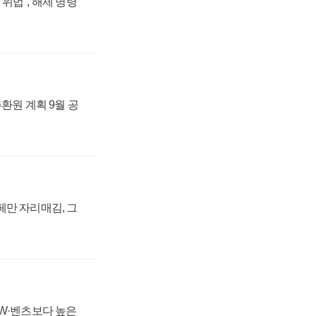
위법", 해제 명령
주환원 계획 9월 공
페만 자리매김, 그
MW·벤츠보다 높은