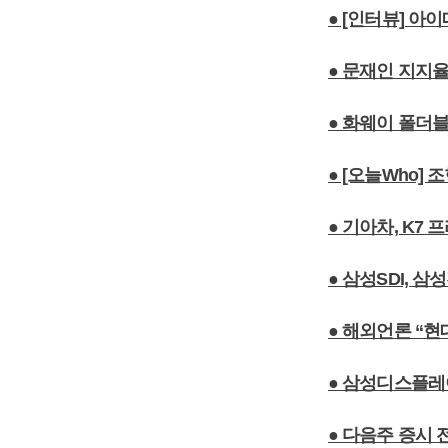
● [인터뷰] 아
● 문재인 지지율
● 화웨이 폴더
● [오늘Who]
● 기아차, K7 
● 삼성SDI, 
● 해외언론 “
● 삼성디스플레
● 다음주 증시 