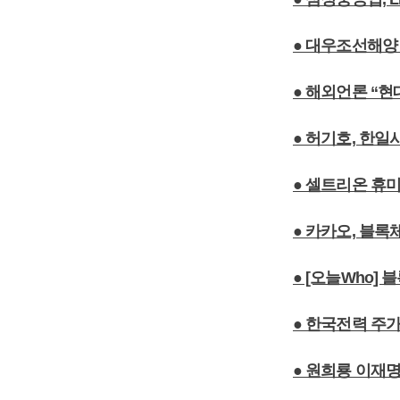
● 대우조선해양
● 해외언론 “현
● 허기호, 한
● 셀트리온 휴
● 카카오, 블
● [오늘Who
● 한국전력 주
● 원희룡 이재명