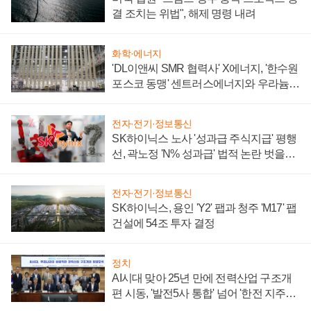
결 조치는 위법", 해제 명령 내려
화학·에너지
'DL이앤씨 SMR 협력사' X에너지, '한수원
포스코 동맹' 센트러스에너지와 우라늄
계약 체결
전자·전기·정보통신
SK하이닉스 노사 '성과급 주식지급' 평행
선, 곽노정 'N% 성과급' 법적 논란 벗을지
주목
전자·전기·정보통신
SK하이닉스, 용인 'Y2' 팹과 청주 'M17' 팹
건설에 54조 투자 결정
정치
AI시대 맞아 25년 만에 전력산업 구조개
편 시동, '발전5사 통합' 넘어 '한전 지주사'
재편론도