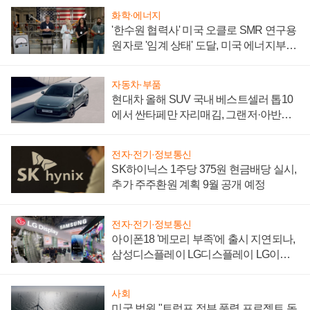
화학·에너지
'한수원 협력사' 미국 오클로 SMR 연구용
원자로 '임계 상태' 도달, 미국 에너지부
"중요한 이정표"
자동차·부품
현대차 올해 SUV 국내 베스트셀러 톱10
에서 싼타페만 자리매김, 그랜저·아반떼
'세단 쌍끌이'로 내수 방어
전자·전기·정보통신
SK하이닉스 1주당 375원 현금배당 실시,
추가 주주환원 계획 9월 공개 예정
전자·전기·정보통신
아이폰18 '메모리 부족'에 출시 지연되나,
삼성디스플레이 LG디스플레이 LG이노
텍 '탈애플' 수익 다각화 속도
사회
미국 법원 "트럼프 정부 풍력 프로젝트 동