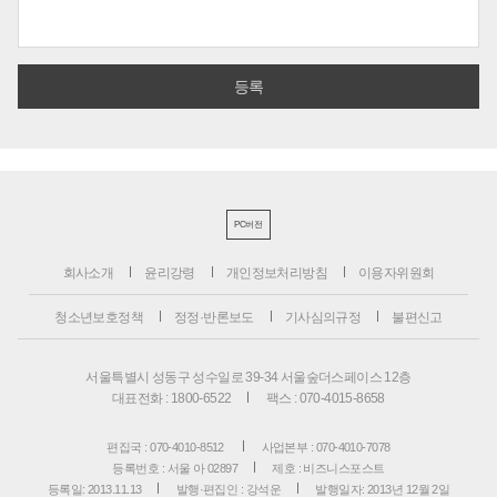
PC버전
회사소개
윤리강령
개인정보처리방침
이용자위원회
청소년보호정책
정정·반론보도
기사심의규정
불편신고
서울특별시 성동구 성수일로 39-34 서울숲더스페이스 12층
대표전화 : 1800-6522
팩스 : 070-4015-8658
편집국 : 070-4010-8512
사업본부 : 070-4010-7078
등록번호 : 서울 아 02897
제호 : 비즈니스포스트
등록일: 2013.11.13
발행·편집인 : 강석운
발행일자: 2013년 12월 2일