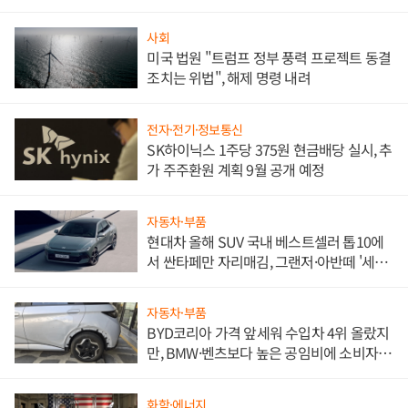
문"
사회
미국 법원 "트럼프 정부 풍력 프로젝트 동결
조치는 위법", 해제 명령 내려
전자·전기·정보통신
SK하이닉스 1주당 375원 현금배당 실시, 추
가 주주환원 계획 9월 공개 예정
자동차·부품
현대차 올해 SUV 국내 베스트셀러 톱10에
서 싼타페만 자리매김, 그랜저·아반떼 '세단
쌍끌이'로 내수 방어
자동차·부품
BYD코리아 가격 앞세워 수입차 4위 올랐지
만, BMW·벤츠보다 높은 공임비에 소비자
불만 폭발
화학·에너지