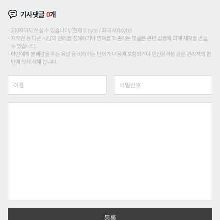
기사댓글
0
개
200자까지 쓰실 수 있습니다. (현재 0 byte / 최대 400byte)
저작권 등 다른 사람의 권리를 침해하거나 명예를 훼손하는 댓글은 관련 법률에 의해 제재를 받을
수 있습니다.
타인에게 불쾌감을 주는 욕설 등 비하하는 단어가 내용에 포함되거나 인신공격성 글은 관리자의 판
단에 의해 삭제 합니다.