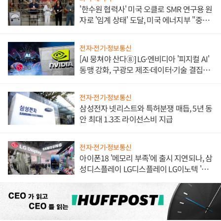
'한수원 협력사' 미국 오클로 SMR 연구용 원
자로 '임계 상태' 도달, 미국 에너지부 "중요
한 이정표"
전자·전기·정보통신
[AI 뭉쳐야 산다⑧] LG·엔비디아 '피지컬 AI'
동맹 강화, 구광모 제조·데이터·기술 결집
해 종합 로보틱스 기업으로
전자·전기·정보통신
삼성전자 넷리스트와 특허분쟁 매듭, 5년 동
안 최대 1.3조 라이선스비 지급
전자·전기·정보통신
아이폰18 '메모리 부족'에 출시 지연되나, 삼
성디스플레이 LG디스플레이 LG이노텍 '탈
애플' 수익 다각화 속도