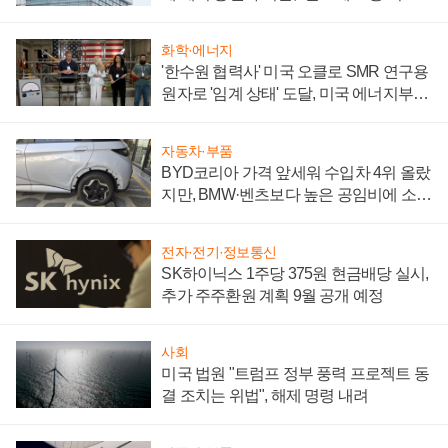
성 의문"
화학·에너지
'한수원 협력사' 미국 오클로 SMR 연구용
원자로 '임계 상태' 도달, 미국 에너지부
"중요한 이정표"
자동차·부품
BYD코리아 가격 앞세워 수입차 4위 올랐
지만, BMW·벤츠보다 높은 공임비에 소비
자 불만 폭발
전자·전기·정보통신
SK하이닉스 1주당 375원 현금배당 실시,
추가 주주환원 계획 9월 공개 예정
사회
미국 법원 "트럼프 정부 풍력 프로젝트 동
결 조치는 위법", 해제 명령 내려