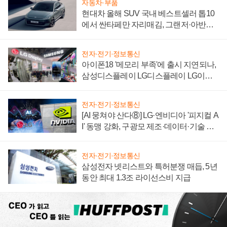
자동차·부품
현대차 올해 SUV 국내 베스트셀러 톱10
에서 싼타페만 자리매김, 그랜저·아반떼
'세단 쌍끌이'로 내수 방어
전자·전기·정보통신
아이폰18 '메모리 부족'에 출시 지연되나,
삼성디스플레이 LG디스플레이 LG이노
텍 '탈애플' 수익 다각화 속도
전자·전기·정보통신
[AI 뭉쳐야 산다⑧] LG·엔비디아 '피지컬 A
I' 동맹 강화, 구광모 제조·데이터·기술 결
집해 종합 로보틱스 기업으로
전자·전기·정보통신
삼성전자 넷리스트와 특허분쟁 매듭, 5년
동안 최대 1.3조 라이선스비 지급