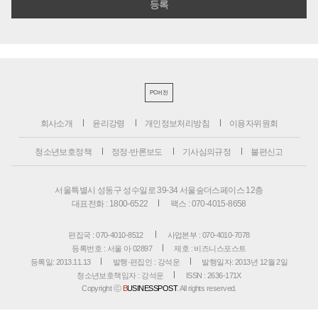
PC버전
회사소개
윤리강령
개인정보처리방침
이용자위원회
청소년보호정책
정정·반론보도
기사심의규정
불편신고
서울특별시 성동구 성수일로 39-34 서울숲더스페이스 12층
대표전화 : 1800-6522
팩스 : 070-4015-8658
편집국 : 070-4010-8512
사업본부 : 070-4010-7078
등록번호 : 서울 아 02897
제호 : 비즈니스포스트
등록일: 2013.11.13
발행·편집인 : 강석운
발행일자: 2013년 12월 2일
청소년보호책임자 : 강석운
ISSN : 2636-171X
Copyright ⓒ
B
USINESSPOST
. All rights reserved.