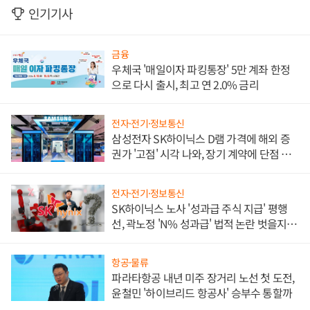
인기기사
금융
우체국 '매일이자 파킹통장' 5만 계좌 한정
으로 다시 출시, 최고 연 2.0% 금리
전자·전기·정보통신
삼성전자 SK하이닉스 D램 가격에 해외 증
권가 '고점' 시각 나와, 장기 계약에 단점 부
각
전자·전기·정보통신
SK하이닉스 노사 '성과급 주식 지급' 평행
선, 곽노정 'N% 성과급' 법적 논란 벗을지 주
목
항공·물류
파라타항공 내년 미주 장거리 노선 첫 도전,
윤철민 '하이브리드 항공사' 승부수 통할까