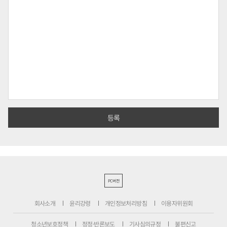
PC버전
회사소개
윤리강령
개인정보처리방침
이용자위원회
청소년보호정책
정정·반론보도
기사심의규정
불편신고