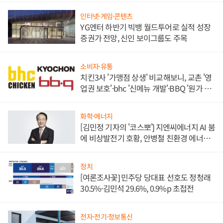
인터넷·게임·콘텐츠
YG엔터 하반기 빅뱅 월드투어로 실적 성장
증권가 전망, 신인 보이그룹도 주목
소비자·유통
치킨3사 '가맹점 상생' 비교해보니, 교촌 '영
업권 보호'·bhc '신메뉴 개발'·BBQ '원가 부
담'
화학·에너지
[김민정 기자의 '코스뽀'] 지엔씨에너지 AI 붐
에 비상발전기 호황, 안병철 친환경 에너지
발전전문기업 향한다
정치
[여론조사꽃] 민주당 당대표 선호도 정청래
30.5%·김민석 29.6%, 0.9%p 초접전
전자·전기·정보통신