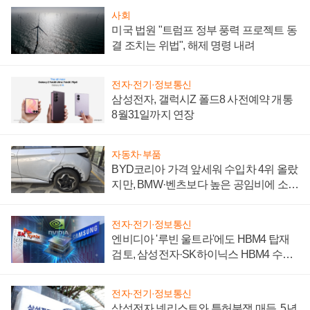
사회
미국 법원 "트럼프 정부 풍력 프로젝트 동
결 조치는 위법", 해제 명령 내려
전자·전기·정보통신
삼성전자, 갤럭시Z 폴드8 사전예약 개통
8월31일까지 연장
자동차·부품
BYD코리아 가격 앞세워 수입차 4위 올랐
지만, BMW·벤츠보다 높은 공임비에 소비
자 불만 폭발
전자·전기·정보통신
엔비디아 '루빈 울트라'에도 HBM4 탑재
검토, 삼성전자·SK하이닉스 HBM4 수율
에 주도권 갈린다
전자·전기·정보통신
삼성전자 넷리스트와 특허분쟁 매듭, 5년