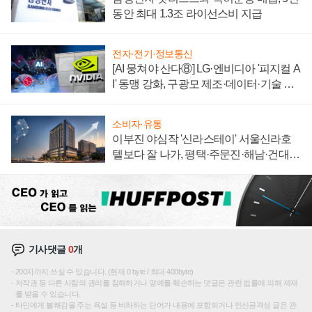
동안 최대 1.3조 라이선스비 지급
전자·전기·정보통신
[AI 뭉쳐야 산다⑧] LG·엔비디아 '피지컬 A
I' 동맹 강화, 구광모 제조·데이터·기술 결
집해 종합 로보틱스 기업으로
소비자·유통
이부진 야심작 '신라스테이' 서울신라호
텔보다 잘 나가, 평택·주문진·해남·건대로
성장판 더 넓힌다
기사댓글
0
개
200자까지 쓰실 수 있습니다. (현재 0 byte / 최대 400byte)
저작권 등 다른 사람의 권리를 침해하거나 명예를 훼손하는 댓글은 관련 법률에 의해 제재
를 받을 수 있습니다.
타인에게 불쾌감을 주는 욕설 등 비하하는 단어가 내용에 포함되거나 인신공격성 글은 관