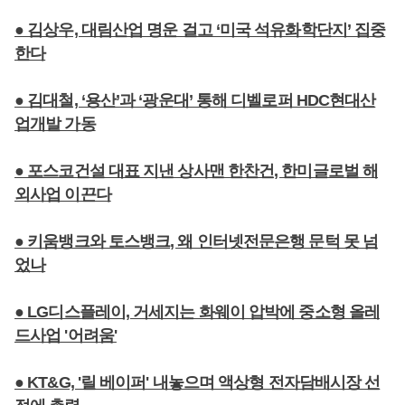
● 김상우, 대림산업 명운 걸고 ‘미국 석유화학단지’ 집중
한다
● 김대철, ‘용산’과 ‘광운대’ 통해 디벨로퍼 HDC현대산
업개발 가동
● 포스코건설 대표 지낸 상사맨 한찬건, 한미글로벌 해
외사업 이끈다
● 키움뱅크와 토스뱅크, 왜 인터넷전문은행 문턱 못 넘
었나
● LG디스플레이, 거세지는 화웨이 압박에 중소형 올레
드사업 '어려움'
● KT&G, '릴 베이퍼' 내놓으며 액상형 전자담배시장 선