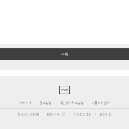
PC버전
회사소개
윤리강령
개인정보처리방침
이용자위원회
청소년보호정책
정정·반론보도
기사심의규정
불편신고