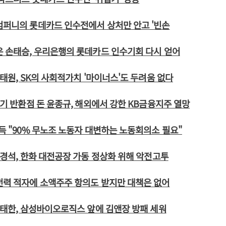
컴퍼니의 롯데카드 인수전에서 상처만 안고 '빈손
은 손태승, 우리은행의 롯데카드 인수기회 다시 얻어
최태원, SK의 사회적가치 '마이너스'도 두려움 없다
 임기 반환점 돈 윤종규, 해외에서 강한 KB금융지주 열망
용득 "90% 무노조 노동자 대변하는 노동회의소 필요"
 옥경석, 한화 대전공장 가동 정상화 위해 악전고투
전력 적자에 소액주주 항의도 받지만 대책은 없어
 김태한, 삼성바이오로직스 앞에 김앤장 방패 세워