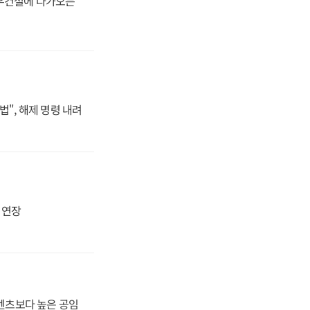
대우건설에 다가오는
법", 해제 명령 내려
지 연장
·벤츠보다 높은 공임