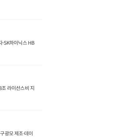
자·SK하이닉스 HB
.3조 라이선스비 지
화, 구광모 제조·데이