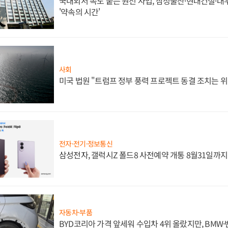
국내외서 속도 붙는 원전 사업, 삼성물산·현대건설·
'약속의 시간'
사회
미국 법원 "트럼프 정부 풍력 프로젝트 동결 조치는 위
전자·전기·정보통신
삼성전자, 갤럭시Z 폴드8 사전예약 개통 8월31일까
자동차·부품
BYD코리아 가격 앞세워 수입차 4위 올랐지만, BMW