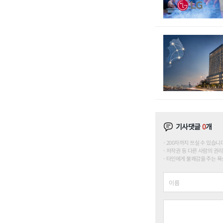
기사댓글
0
개
200자까지 쓰실 수 있습니다. (
저작권 등 다른 사람의 권리
타인에게 불쾌감을 주는 욕설