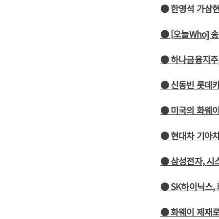
● 한영석 가삼현
● [오늘Who]
● 하나금융지주,
● 신동빈 롯데카
● 미국의 화웨이
● 현대차 기아차
● 삼성전자, 
● SK하이닉스,
● 화웨이 제재로