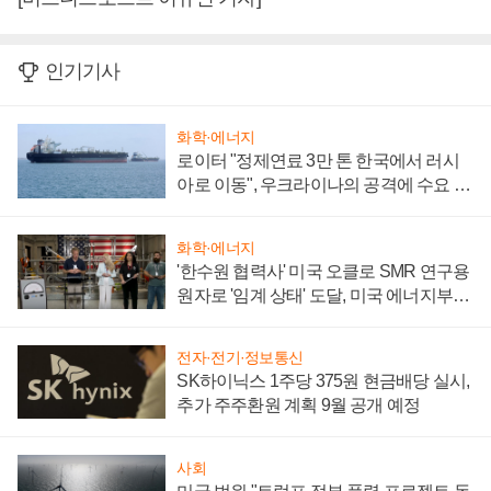
인기기사
화학·에너지
로이터 "정제연료 3만 톤 한국에서 러시
아로 이동", 우크라이나의 공격에 수요 늘
어
화학·에너지
'한수원 협력사' 미국 오클로 SMR 연구용
원자로 '임계 상태' 도달, 미국 에너지부
"중요한 이정표"
전자·전기·정보통신
SK하이닉스 1주당 375원 현금배당 실시,
추가 주주환원 계획 9월 공개 예정
사회