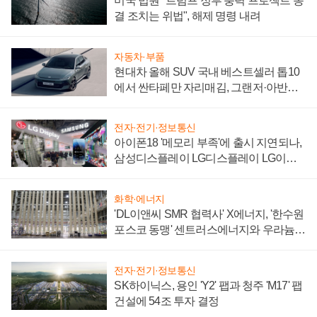
미국 법원 "트럼프 정부 풍력 프로젝트 동
결 조치는 위법", 해제 명령 내려
자동차·부품
현대차 올해 SUV 국내 베스트셀러 톱10
에서 싼타페만 자리매김, 그랜저·아반떼
'세단 쌍끌이'로 내수 방어
전자·전기·정보통신
아이폰18 '메모리 부족'에 출시 지연되나,
삼성디스플레이 LG디스플레이 LG이노
텍 '탈애플' 수익 다각화 속도
화학·에너지
'DL이앤씨 SMR 협력사' X에너지, '한수원
포스코 동맹' 센트러스에너지와 우라늄
계약 체결
전자·전기·정보통신
SK하이닉스, 용인 'Y2' 팹과 청주 'M17' 팹
건설에 54조 투자 결정