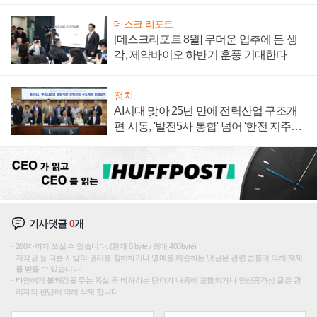
데스크 리포트
[데스크리포트 8월] 무더운 입추에 든 생
각, 제약바이오 하반기 훈풍 기대한다
정치
AI시대 맞아 25년 만에 전력산업 구조개
편 시동, '발전5사 통합' 넘어 '한전 지주사'
재편론도
기사댓글
0
개
200자까지 쓰실 수 있습니다. (현재 0 byte / 최대 400byte)
저작권 등 다른 사람의 권리를 침해하거나 명예를 훼손하는 댓글은 관련 법률에 의해 제재
를 받을 수 있습니다.
타인에게 불쾌감을 주는 욕설 등 비하하는 단어가 내용에 포함되거나 인신공격성 글은 관
리자의 판단에 의해 삭제 합니다.