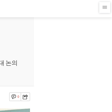
대 논의
0