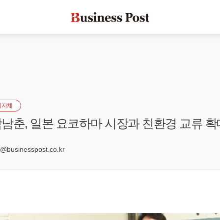
지자체
남춘, 일본 요코하마 시장과 친환경 교류 확
0
businesspost.co.kr