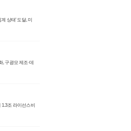
계 상태' 도달, 미
강화, 구광모 제조·데
 1.3조 라이선스비