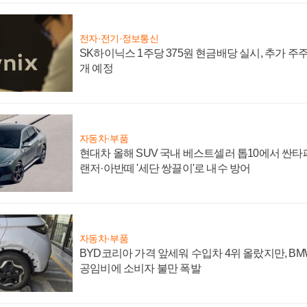
전자·전기·정보통신
SK하이닉스 1주당 375원 현금배당 실시, 추가 주
개 예정
자동차·부품
현대차 올해 SUV 국내 베스트셀러 톱10에서 싼타
랜저·아반떼 '세단 쌍끌이'로 내수 방어
자동차·부품
BYD코리아 가격 앞세워 수입차 4위 올랐지만, B
공임비에 소비자 불만 폭발