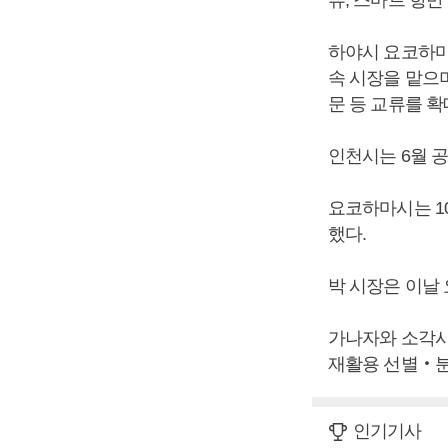
류, 스마트 항
하야시 요코하마
속 시장을 맡으
문 등 교류를 확
인천시는 6월 
요코하마시는 1
했다.
박 시장은 이날
가나자와 소각시
재활용 선별‧분
인기기사