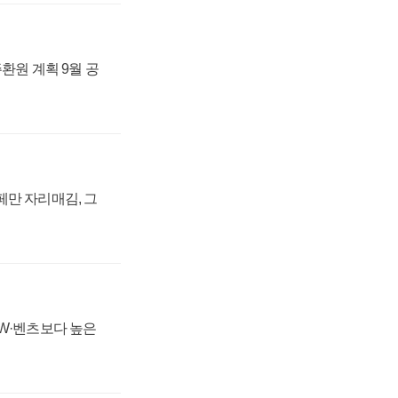
주환원 계획 9월 공
페만 자리매김, 그
MW·벤츠보다 높은