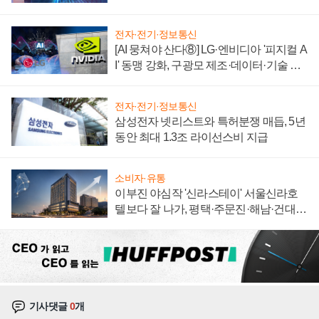
에 주도권 갈린다
전자·전기·정보통신
[AI 뭉쳐야 산다⑧] LG·엔비디아 '피지컬 A
I' 동맹 강화, 구광모 제조·데이터·기술 결
집해 종합 로보틱스 기업으로
전자·전기·정보통신
삼성전자 넷리스트와 특허분쟁 매듭, 5년
동안 최대 1.3조 라이선스비 지급
소비자·유통
이부진 야심작 '신라스테이' 서울신라호
텔보다 잘 나가, 평택·주문진·해남·건대로
성장판 더 넓힌다
기사댓글
0
개