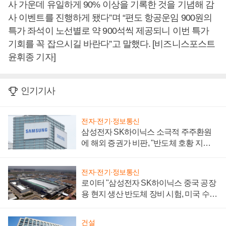
사 가운데 유일하게 90% 이상을 기록한 것을 기념해 감
사 이벤트를 진행하게 됐다”며 “편도 항공운임 900원의
특가 좌석이 노선별로 약 900석씩 제공되니 이번 특가
기회를 꼭 잡으시길 바란다”고 말했다. [비즈니스포스트
윤휘종 기자]
인기기사
전자·전기·정보통신
삼성전자 SK하이닉스 소극적 주주환원
에 해외 증권가 비판, "반도체 호황 지속
성 의문"
전자·전기·정보통신
로이터 "삼성전자 SK하이닉스 중국 공장
용 현지 생산 반도체 장비 시험, 미국 수출
통제 대비"
건설