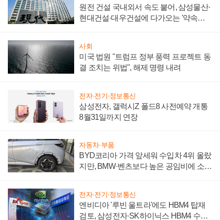
원전 건설 국내외서 속도 붙어, 삼성물산·
현대건설·대우건설에 다가오는 '약속의
시간'
사회
미국 법원 "트럼프 정부 풍력 프로젝트 동
결 조치는 위법", 해제 명령 내려
전자·전기·정보통신
삼성전자, 갤럭시Z 폴드8 사전예약 개통
8월31일까지 연장
자동차·부품
BYD코리아 가격 앞세워 수입차 4위 올랐
지만, BMW·벤츠보다 높은 공임비에 소비
자 불만 폭발
전자·전기·정보통신
엔비디아 '루빈 울트라'에도 HBM4 탑재
검토, 삼성전자·SK하이닉스 HBM4 수율