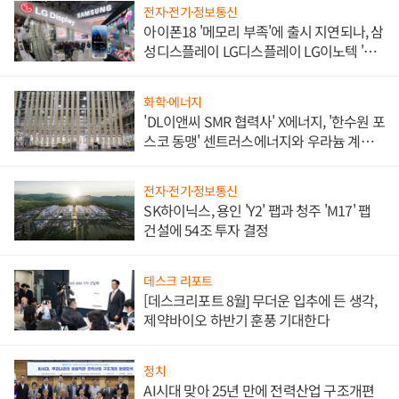
전자·전기·정보통신
아이폰18 '메모리 부족'에 출시 지연되나, 삼
성디스플레이 LG디스플레이 LG이노텍 '탈
애플' 수익 다각화 속도
화학·에너지
'DL이앤씨 SMR 협력사' X에너지, '한수원 포
스코 동맹' 센트러스에너지와 우라늄 계약
체결
전자·전기·정보통신
SK하이닉스, 용인 'Y2' 팹과 청주 'M17' 팹
건설에 54조 투자 결정
데스크 리포트
[데스크리포트 8월] 무더운 입추에 든 생각,
제약바이오 하반기 훈풍 기대한다
정치
AI시대 맞아 25년 만에 전력산업 구조개편