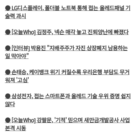
● LG디스플레이, 폴더블 노트북 통해 접는 올레드패널 기
술력 과시
● [오늘Who] 김정주, 넥슨 매각 놓고 진퇴양난에 빠졌다
● [인터뷰] 박용진 "지배주주가 자진 상장폐지 남용하는
일 막아야"
● 손태승, 케이뱅크 위기 커질수록 우리은행 부담도 무거
워져 '고심'
● 삼성전자, 접는 스마트폰과 올레드 기술 우위 증명 쉽지
않다
● [오늘Who] 강팔문, '기적' 믿으며 새만금개발공사 사업
본격 시동