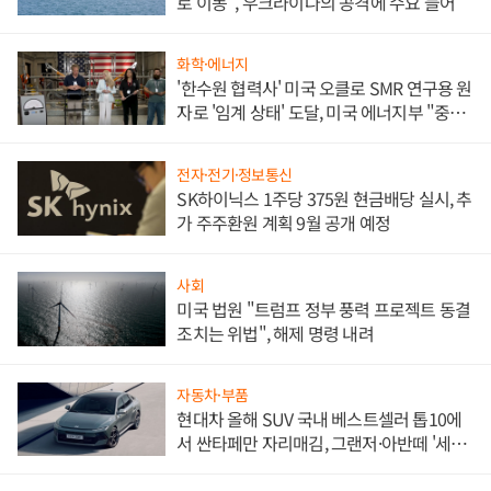
로 이동", 우크라이나의 공격에 수요 늘어
화학·에너지
'한수원 협력사' 미국 오클로 SMR 연구용 원
자로 '임계 상태' 도달, 미국 에너지부 "중요
한 이정표"
전자·전기·정보통신
SK하이닉스 1주당 375원 현금배당 실시, 추
가 주주환원 계획 9월 공개 예정
사회
미국 법원 "트럼프 정부 풍력 프로젝트 동결
조치는 위법", 해제 명령 내려
자동차·부품
현대차 올해 SUV 국내 베스트셀러 톱10에
서 싼타페만 자리매김, 그랜저·아반떼 '세단
쌍끌이'로 내수 방어