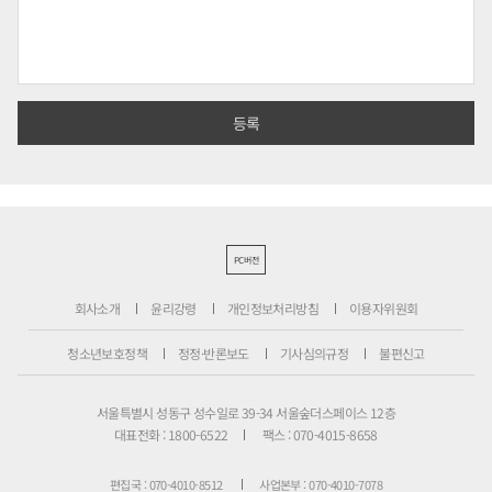
PC버전
회사소개
윤리강령
개인정보처리방침
이용자위원회
청소년보호정책
정정·반론보도
기사심의규정
불편신고
서울특별시 성동구 성수일로 39-34 서울숲더스페이스 12층
대표전화 : 1800-6522
팩스 : 070-4015-8658
편집국 : 070-4010-8512
사업본부 : 070-4010-7078