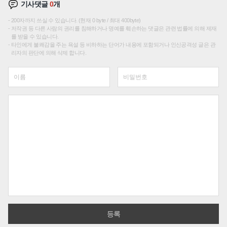
기사댓글
0
개
200자까지 쓰실 수 있습니다. (현재 0 byte / 최대 400byte)
저작권 등 다른 사람의 권리를 침해하거나 명예를 훼손하는 댓글은 관련 법률에 의해 제재
를 받을 수 있습니다.
타인에게 불쾌감을 주는 욕설 등 비하하는 단어가 내용에 포함되거나 인신공격성 글은 관
리자의 판단에 의해 삭제 합니다.