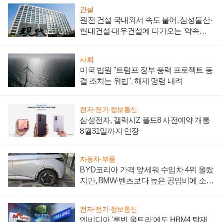
건설
원전 건설 국내외서 속도 붙어, 삼성물산·
현대건설·대우건설에 다가오는 '약속의
시간'
사회
미국 법원 "트럼프 정부 풍력 프로젝트 동
결 조치는 위법", 해제 명령 내려
전자·전기·정보통신
삼성전자, 갤럭시Z 폴드8 사전예약 개통
8월31일까지 연장
자동차·부품
BYD코리아 가격 앞세워 수입차 4위 올랐
지만, BMW·벤츠보다 높은 공임비에 소비
자 불만 폭발
전자·전기·정보통신
엔비디아 '루빈 울트라'에도 HBM4 탑재