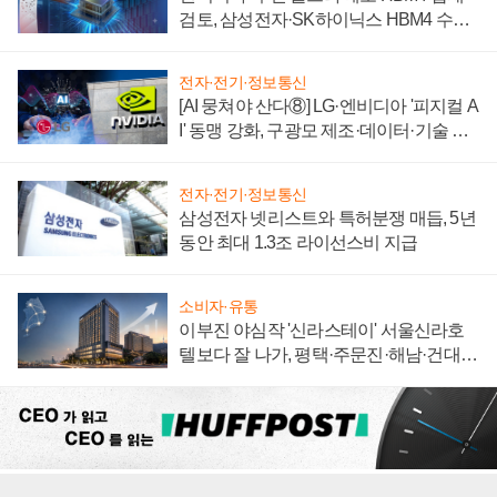
검토, 삼성전자·SK하이닉스 HBM4 수율
에 주도권 갈린다
전자·전기·정보통신
[AI 뭉쳐야 산다⑧] LG·엔비디아 '피지컬 A
I' 동맹 강화, 구광모 제조·데이터·기술 결
집해 종합 로보틱스 기업으로
전자·전기·정보통신
삼성전자 넷리스트와 특허분쟁 매듭, 5년
동안 최대 1.3조 라이선스비 지급
소비자·유통
이부진 야심작 '신라스테이' 서울신라호
텔보다 잘 나가, 평택·주문진·해남·건대로
성장판 더 넓힌다