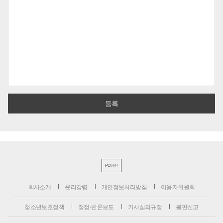
PC버전
회사소개
윤리강령
개인정보처리방침
이용자위원회
청소년보호정책
정정·반론보도
기사심의규정
불편신고