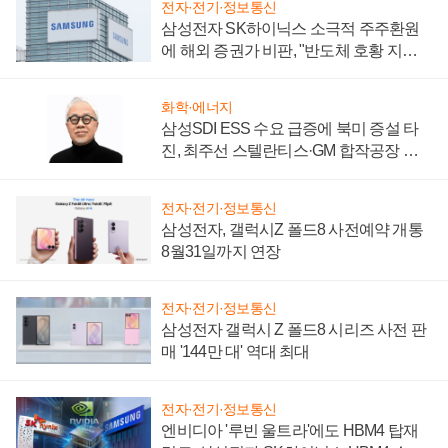
전자·전기·정보통신
삼성전자 SK하이닉스 소극적 주주환원
에 해외 증권가 비판, "반도체 호황 지속
성 의문"
화학·에너지
삼성SDI ESS 수요 급증에 북미 증설 타
진, 최주선 스텔란티스·GM 합작공장 건
설 재추진하나
전자·전기·정보통신
삼성전자, 갤럭시Z 폴드8 사전예약 개통
8월31일까지 연장
전자·전기·정보통신
삼성전자 갤럭시 Z 폴드8 시리즈 사전 판
매 '144만 대' 역대 최대
전자·전기·정보통신
엔비디아 '루빈 울트라'에도 HBM4 탑재