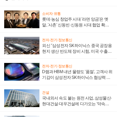
소비자·유통
롯데·농심 창업주 시대 '라면 앙금'은 옛
말, '사촌' 신동빈·신동원 시대 협업 확대
일로
전자·전기·정보통신
외신 "삼성전자 SK하이닉스 중국 공장용
현지 생산 반도체 장비 시험, 미국 수출통
제 대비"
전자·전기·정보통신
D램과 HBM 내년 물량도 '품절', 고객사 위
기감이 삼성전자 SK하이닉스 협상력 더
키워
건설
국내외서 속도 붙는 원전 사업, 삼성물산·
현대건설·대우건설에 다가오는 '약속의
시간'