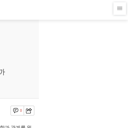
까
0
합과 관계를 원