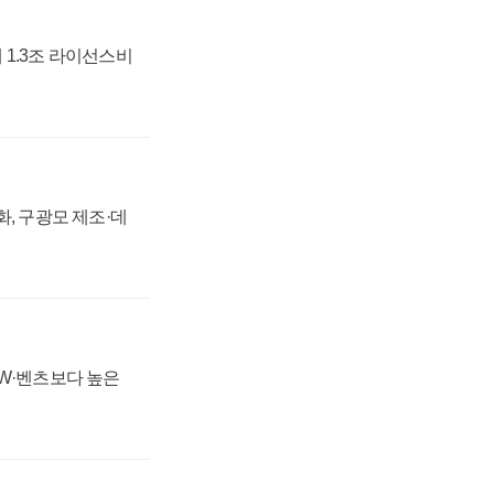
 1.3조 라이선스비
강화, 구광모 제조·데
MW·벤츠보다 높은