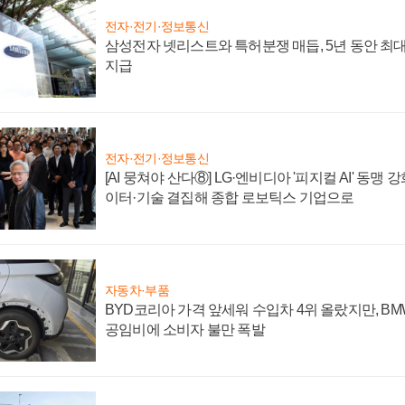
전자·전기·정보통신
삼성전자 넷리스트와 특허분쟁 매듭, 5년 동안 최대
지급
전자·전기·정보통신
[AI 뭉쳐야 산다⑧] LG·엔비디아 '피지컬 AI' 동맹 
이터·기술 결집해 종합 로보틱스 기업으로
자동차·부품
BYD코리아 가격 앞세워 수입차 4위 올랐지만, B
공임비에 소비자 불만 폭발