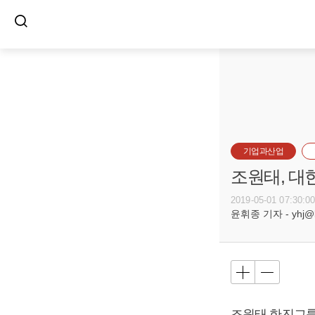
기업과산업
조원태, 대
2019-05-01 07:30:0
윤휘종 기자 - yhj@bu
조원태
한진그룹