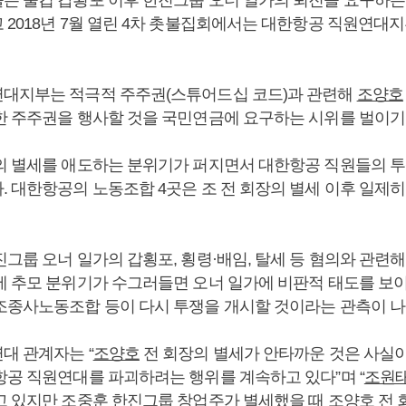
 2018년 7월 열린 4차 촛불집회에서는 대한항공 직원연대
대지부는 적극적 주주권(스튜어드십 코드)과 관련해
조양호
한 주주권을 행사할 것을 국민연금에 요구하는 시위를 벌이기
의 별세를 애도하는 분위기가 퍼지면서 대한항공 직원들의 투
. 대한항공의 노동조합 4곳은 조 전 회장의 별세 이후 일제히
그룹 오너 일가의 갑횡포, 횡령·배임, 탈세 등 혐의와 관련
에 추모 분위기가 수그러들면 오너 일가에 비판적 태도를 보
조종사노동조합 등이 다시 투쟁을 개시할 것이라는 관측이 나
대 관계자는 “
조양호
전 회장의 별세가 안타까운 것은 사실
항공 직원연대를 파괴하려는 행위를 계속하고 있다”며 “
조원
고 있지만 조중훈 한진그룹 창업주가 별세했을 때
조양호
전 