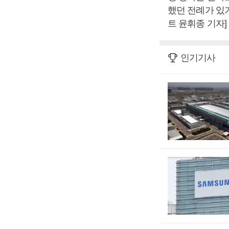
했던 전례가 있
트 윤휘종 기자]
인기기사