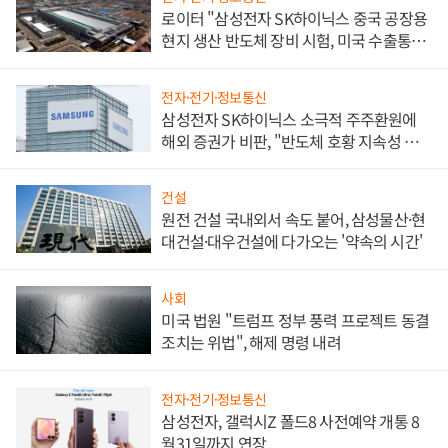
로이터 "삼성전자 SK하이닉스 중국 공장용
현지 생산 반도체 장비 시험, 미국 수출통제
대비"
전자·전기·정보통신
삼성전자 SK하이닉스 소극적 주주환원에
해외 증권가 비판, "반도체 호황 지속성 의
문"
건설
원전 건설 국내외서 속도 붙어, 삼성물산·현
대건설·대우건설에 다가오는 '약속의 시간'
사회
미국 법원 "트럼프 정부 풍력 프로젝트 동결
조치는 위법", 해제 명령 내려
전자·전기·정보통신
삼성전자, 갤럭시Z 폴드8 사전예약 개통 8
월31일까지 연장