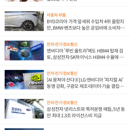
자동차·부품
BYD코리아 가격 앞세워 수입차 4위 올랐지
만, BMW·벤츠보다 높은 공임비에 소비자
불만 폭발
전자·전기·정보통신
엔비디아 '루빈 울트라'에도 HBM4 탑재 검
토, 삼성전자·SK하이닉스 HBM4 수율에 주
도권 갈린다
전자·전기·정보통신
[AI 뭉쳐야 산다⑧] LG·엔비디아 '피지컬 AI'
동맹 강화, 구광모 제조·데이터·기술 결집
해 종합 로보틱스 기업으로
전자·전기·정보통신
삼성전자 넷리스트와 특허분쟁 매듭, 5년 동
안 최대 1.3조 라이선스비 지급