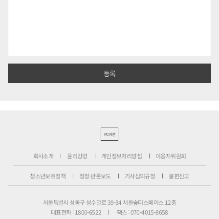
PC버전
회사소개
윤리강령
개인정보처리방침
이용자위원회
청소년보호정책
정정·반론보도
기사심의규정
불편신고
서울특별시 성동구 성수일로 39-34 서울숲더스페이스 12층
대표전화 : 1800-6522
팩스 : 070-4015-8658