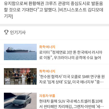
유지함으로써 환황해권 크루즈 관광의 중심도시로 발돋움
할 것으로 기대한다"고 말했다. [비즈니스포스트 김디모데
기자]
인기기사
화학·에너지
로이터 "정제연료 3만 톤 한국에서 러시아
로 이동", 우크라이나의 공격에 수요 늘어
화학·에너지
'한수원 협력사' 미국 오클로 SMR 연구용 원
자로 '임계 상태' 도달, 미국 에너지부 "중요
한 이정표"
자동차·부품
현대차 올해 SUV 국내 베스트셀러 톱10에
서 싼타페만 자리매김, 그랜저·아반떼 '세단