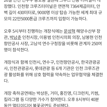
장했다. 인천항 크루즈터미널은 연면적 7364제곱미터, 안
벽 길이 430미터로, 9000명 이상 탑승 가능한 세계 최대 규
모의 22만5000톤급 크루즈까지 입항이 가능하다.
오후 5시부터 진행하는 개장식에는
문성혁
해양수산부 장
관,
박남춘
인천시장, 이용범 인천시의회 의장, 남봉현 인천
항만공사 사장, 고남석 연수구청장을 비롯해 관계자 250여
명이 참석한다.
개장식과 함께 인천시, 연수구, 인천항만공사, 한국관광공
사, 인천관광공사, 롯데관광 등 6개 기관은 인천 크루즈관
광 활성화를 위해 상호 협력을 약속하는 업무협약을 체결한
다.
개장 축하공연에는 박상돈, 거미, 홍진영, 디크런치, 키썸,
킬라그램 등 다양한 가수가 참여한다. 오후 8시부터 40분
동안 멀티미디어 불꽃공연도 준비됐다.