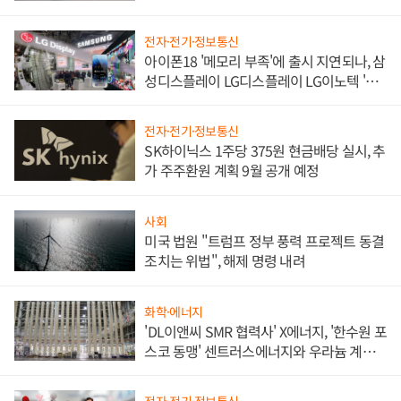
쌍끌이'로 내수 방어
전자·전기·정보통신
아이폰18 '메모리 부족'에 출시 지연되나, 삼
성디스플레이 LG디스플레이 LG이노텍 '탈
애플' 수익 다각화 속도
전자·전기·정보통신
SK하이닉스 1주당 375원 현금배당 실시, 추
가 주주환원 계획 9월 공개 예정
사회
미국 법원 "트럼프 정부 풍력 프로젝트 동결
조치는 위법", 해제 명령 내려
화학·에너지
'DL이앤씨 SMR 협력사' X에너지, '한수원 포
스코 동맹' 센트러스에너지와 우라늄 계약
체결