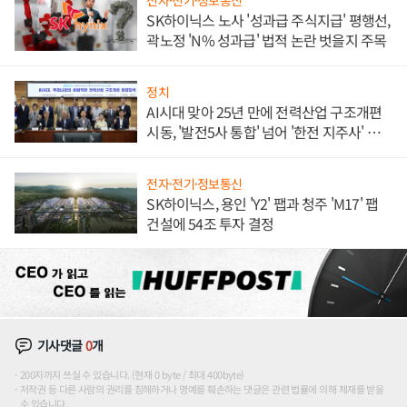
전자·전기·정보통신
SK하이닉스 노사 '성과급 주식지급' 평행선,
곽노정 'N% 성과급' 법적 논란 벗을지 주목
정치
AI시대 맞아 25년 만에 전력산업 구조개편
시동, '발전5사 통합' 넘어 '한전 지주사' 재편
론도
전자·전기·정보통신
SK하이닉스, 용인 'Y2' 팹과 청주 'M17' 팹
건설에 54조 투자 결정
기사댓글
0
개
200자까지 쓰실 수 있습니다. (현재 0 byte / 최대 400byte)
저작권 등 다른 사람의 권리를 침해하거나 명예를 훼손하는 댓글은 관련 법률에 의해 제재를 받을
수 있습니다.