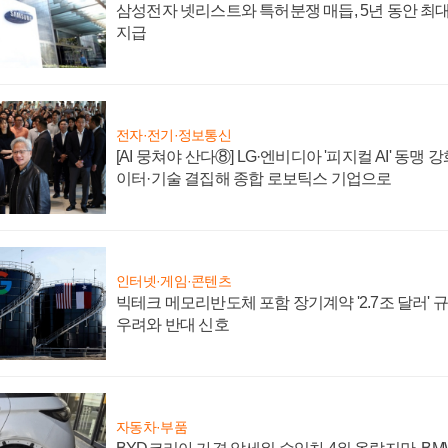
삼성전자 넷리스트와 특허분쟁 매듭, 5년 동안 최대
지급
전자·전기·정보통신
[AI 뭉쳐야 산다⑧] LG·엔비디아 '피지컬 AI' 동맹 
이터·기술 결집해 종합 로보틱스 기업으로
인터넷·게임·콘텐츠
빅테크 메모리반도체 포함 장기계약 '2.7조 달러' 규모
우려와 반대 신호
자동차·부품