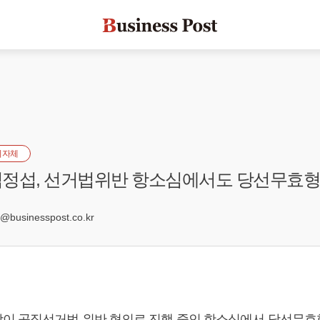
지자체
김정섭, 선거법위반 항소심에서도 당선무효형
businesspost.co.kr
이 공직선거법 위반 혐의로 진행 중인 항소심에서 당선무효