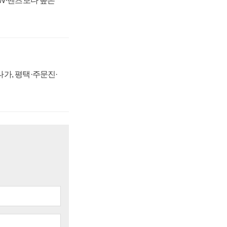
MW·벤츠보다 높은
가, 평택·주문진·