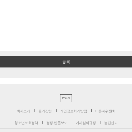
PC버전
회사소개
윤리강령
개인정보처리방침
이용자위원회
청소년보호정책
정정·반론보도
기사심의규정
불편신고