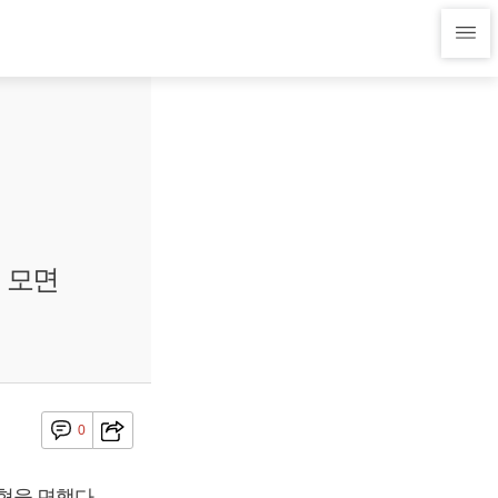
 모면
0
형을 면했다.