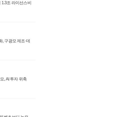
 1.3조 라이선스비
강화, 구광모 제조·데
, AI 투자 위축