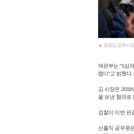
▲ 김정섭 공주시장
재판부는 “1심
렵다”고 밝혔다.
김 시장은 201
을 보낸 혐의로
검찰이 이번 판
선출직 공무원은