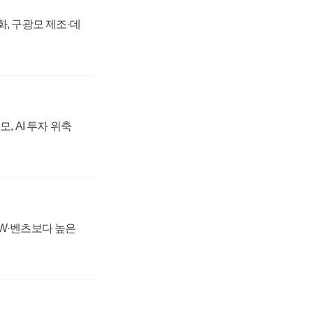
강화, 구광모 제조·데
, AI 투자 위축
MW·벤츠보다 높은