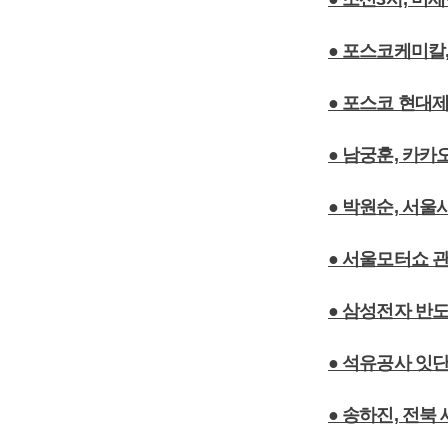
● 포스코케미칼
● 포스코 현대제
● 남궁훈, 카카
● 박원순, 서
● 서울모터쇼 관
● 삼성전자 반도
● 석유공사 잇단
● 송하진, 전