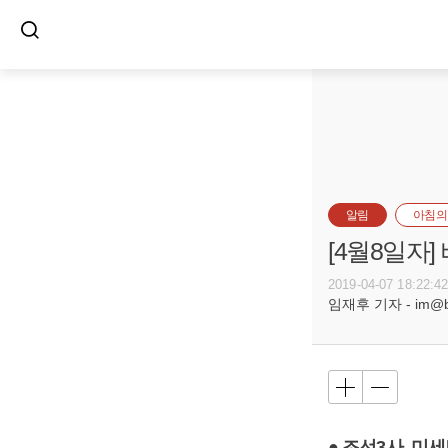
알림
아침의
[4월8일자
2019-04-07 18:22:4
임재후 기자 - im@bus
● 조선3사, 