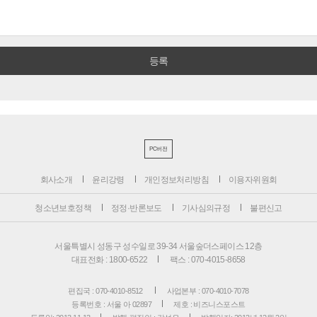
PC버전
회사소개
윤리강령
개인정보처리방침
이용자위원회
청소년보호정책
정정·반론보도
기사심의규정
불편신고
서울특별시 성동구 성수일로 39-34 서울숲더스페이스 12층
대표전화 : 1800-6522
팩스 : 070-4015-8658
편집국 : 070-4010-8512
사업본부 : 070-4010-7078
등록번호 : 서울 아 02897
제호 : 비즈니스포스트