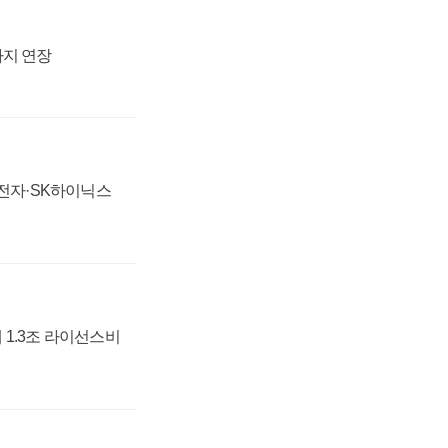
까지 연장
성전자·SK하이닉스
 1.3조 라이선스비