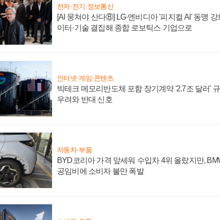
전자·전기·정보통신
[AI 뭉쳐야 산다⑧] LG·엔비디아 '피지컬 AI' 동맹 
이터·기술 결집해 종합 로보틱스 기업으로
인터넷·게임·콘텐츠
빅테크 메모리반도체 포함 장기계약 '2.7조 달러' 규모
우려와 반대 신호
자동차·부품
BYD코리아 가격 앞세워 수입차 4위 올랐지만, B
공임비에 소비자 불만 폭발