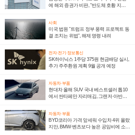
에 해외 증권가 비판, "반도체 호황 지속
성 의문"
사회
미국 법원 "트럼프 정부 풍력 프로젝트 동
결 조치는 위법", 해제 명령 내려
전자·전기·정보통신
SK하이닉스 1주당 375원 현금배당 실시,
추가 주주환원 계획 9월 공개 예정
자동차·부품
현대차 올해 SUV 국내 베스트셀러 톱10
에서 싼타페만 자리매김, 그랜저·아반떼
'세단 쌍끌이'로 내수 방어
자동차·부품
BYD코리아 가격 앞세워 수입차 4위 올랐
지만, BMW·벤츠보다 높은 공임비에 소비
자 불만 폭발