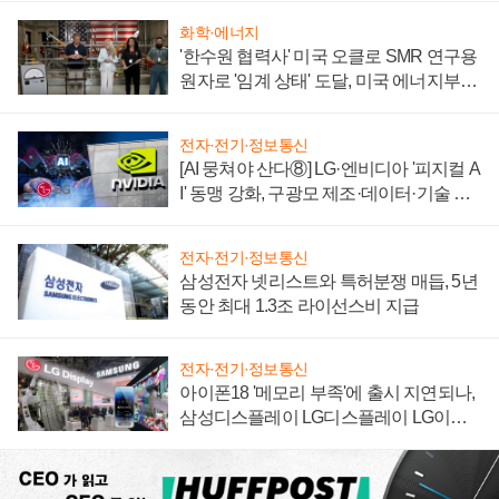
화학·에너지
'한수원 협력사' 미국 오클로 SMR 연구용
원자로 '임계 상태' 도달, 미국 에너지부
"중요한 이정표"
전자·전기·정보통신
[AI 뭉쳐야 산다⑧] LG·엔비디아 '피지컬 A
I' 동맹 강화, 구광모 제조·데이터·기술 결
집해 종합 로보틱스 기업으로
전자·전기·정보통신
삼성전자 넷리스트와 특허분쟁 매듭, 5년
동안 최대 1.3조 라이선스비 지급
전자·전기·정보통신
아이폰18 '메모리 부족'에 출시 지연되나,
삼성디스플레이 LG디스플레이 LG이노
텍 '탈애플' 수익 다각화 속도