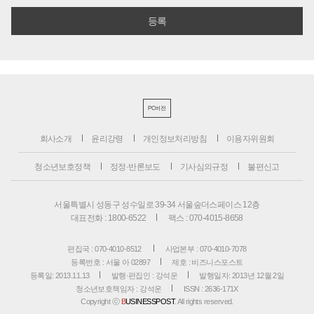
PC버전
회사소개
윤리강령
개인정보처리방침
이용자위원회
청소년보호정책
정정·반론보도
기사심의규정
불편신고
서울특별시 성동구 성수일로 39-34 서울숲더스페이스 12층
대표전화 : 1800-6522
팩스 : 070-4015-8658
편집국 : 070-4010-8512
사업본부 : 070-4010-7078
등록번호 : 서울 아 02897
제호 : 비즈니스포스트
등록일: 2013.11.13
발행·편집인 : 강석운
발행일자: 2013년 12월 2일
청소년보호책임자 : 강석운
ISSN : 2636-171X
Copyright ⓒ
B
USINESSPOST
. All rights reserved.