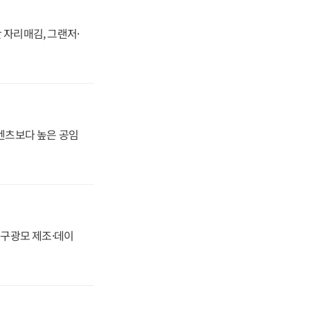
 자리매김, 그랜저·
·벤츠보다 높은 공임
화, 구광모 제조·데이