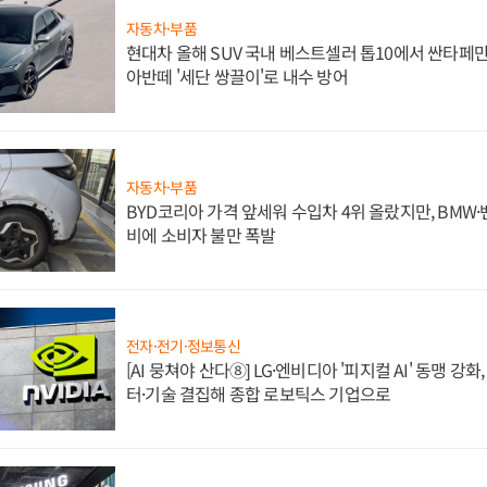
자동차·부품
현대차 올해 SUV 국내 베스트셀러 톱10에서 싼타페만
아반떼 '세단 쌍끌이'로 내수 방어
자동차·부품
BYD코리아 가격 앞세워 수입차 4위 올랐지만, BMW
비에 소비자 불만 폭발
전자·전기·정보통신
[AI 뭉쳐야 산다⑧] LG·엔비디아 '피지컬 AI' 동맹 강
터·기술 결집해 종합 로보틱스 기업으로