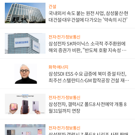
건설
국내외서 속도 붙는 원전 사업, 삼성물산·현
대건설·대우건설에 다가오는 '약속의 시간'
전자·전기·정보통신
삼성전자 SK하이닉스 소극적 주주환원에
해외 증권가 비판, "반도체 호황 지속성 의
문"
화학·에너지
삼성SDI ESS 수요 급증에 북미 증설 타진,
최주선 스텔란티스·GM 합작공장 건설 재추
진하나
전자·전기·정보통신
삼성전자, 갤럭시Z 폴드8 사전예약 개통 8
월31일까지 연장
전자·전기·정보통신
삼성전자 갤럭시 Z 폴드8 시리즈 사전 판매