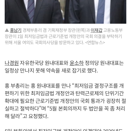
▲
홍남기
경제부총리 겸 기획재정부 장관(왼쪽)과
이재갑
고용노동부
장관이 1일 최저임금법과 근로기준법 개정안의 국회 의결을 부탁하기
위해 서울 여의도 국회의사당을 방문하고 있다. <연합뉴스>
나경원
자유한국당 원내대표와
윤소하
정의당 원내대표는
일정상 만나지 못해 약속을 새로 잡기로 했다.
홍 부총리는 홍 원내대표를 만나 “최저임금 결정구조를 개
편하기 위한 최저임금법 개정안과 탄력근로제의 단위기간
확대에 필요한 근로기준법 개정안의 국회 통과가 굉장히 절
실하고 절박하다”며 “5월 본회의까지 두 법안을 꼭 좀 처리
해 달라”고 요청했다.