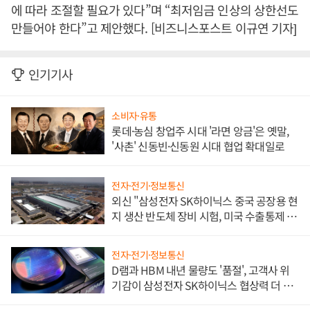
에 따라 조절할 필요가 있다”며 “최저임금 인상의 상한선도
만들어야 한다”고 제안했다. [비즈니스포스트 이규연 기자]
인기기사
소비자·유통
롯데·농심 창업주 시대 '라면 앙금'은 옛말,
'사촌' 신동빈·신동원 시대 협업 확대일로
전자·전기·정보통신
외신 "삼성전자 SK하이닉스 중국 공장용 현
지 생산 반도체 장비 시험, 미국 수출통제 대
비"
전자·전기·정보통신
D램과 HBM 내년 물량도 '품절', 고객사 위
기감이 삼성전자 SK하이닉스 협상력 더 키
워