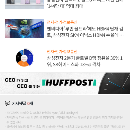
'144만 대' 역대 최대
전자·전기·정보통신
엔비디아 '루빈 울트라'에도 HBM4 탑재 검
토, 삼성전자·SK하이닉스 HBM4 수율에 주
도권 갈린다
전자·전기·정보통신
삼성전자 2분기 글로벌 D램 점유율 39% 1
위, SK하이닉스와 13%p 격차
기사댓글
0
개
200자까지 쓰실 수 있습니다. (현재 0 byte / 최대 400byte)
저작권 등 다른 사람의 권리를 침해하거나 명예를 훼손하는 댓글은 관련 법률에 의해 제재를 받을
수 있습니다.
타인에게 불쾌감을 주는 욕설 등 비하하는 단어가 내용에 포함되거나 인신공격성 글은 관리자의 판