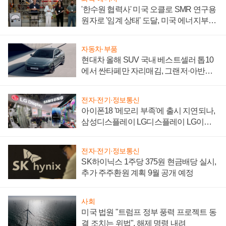
'한수원 협력사' 미국 오클로 SMR 연구용
원자로 '임계 상태' 도달, 미국 에너지부
"중요한 이정표"
자동차·부품
현대차 올해 SUV 국내 베스트셀러 톱10
에서 싼타페만 자리매김, 그랜저·아반떼
'세단 쌍끌이'로 내수 방어
전자·전기·정보통신
아이폰18 '메모리 부족'에 출시 지연되나,
삼성디스플레이 LG디스플레이 LG이노
텍 '탈애플' 수익 다각화 속도
전자·전기·정보통신
SK하이닉스 1주당 375원 현금배당 실시,
추가 주주환원 계획 9월 공개 예정
사회
미국 법원 "트럼프 정부 풍력 프로젝트 동
결 조치는 위법", 해제 명령 내려