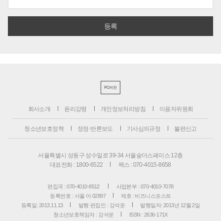
PC버전
회사소개
윤리강령
개인정보처리방침
이용자위원회
청소년보호정책
정정·반론보도
기사심의규정
불편신고
서울특별시 성동구 성수일로 39-34 서울숲더스페이스 12층
대표전화 : 1800-6522
팩스 : 070-4015-8658
편집국 : 070-4010-8512
사업본부 : 070-4010-7078
등록번호 : 서울 아 02897
제호 : 비즈니스포스트
등록일: 2013.11.13
발행·편집인 : 강석운
발행일자: 2013년 12월 2일
청소년보호책임자 : 강석운
ISSN : 2636-171X