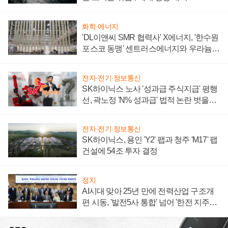
화학·에너지
'DL이앤씨 SMR 협력사' X에너지, '한수원
포스코 동맹' 센트러스에너지와 우라늄
계약 체결
전자·전기·정보통신
SK하이닉스 노사 '성과급 주식지급' 평행
선, 곽노정 'N% 성과급' 법적 논란 벗을지
주목
전자·전기·정보통신
SK하이닉스, 용인 'Y2' 팹과 청주 'M17' 팹
건설에 54조 투자 결정
정치
AI시대 맞아 25년 만에 전력산업 구조개
편 시동, '발전5사 통합' 넘어 '한전 지주사'
재편론도