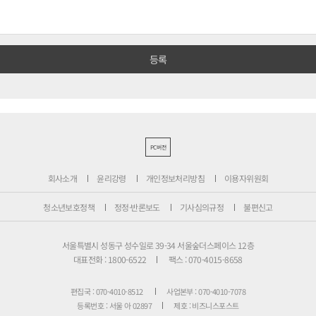
PC버전
회사소개
윤리강령
개인정보처리방침
이용자위원회
청소년보호정책
정정·반론보도
기사심의규정
불편신고
서울특별시 성동구 성수일로 39-34 서울숲더스페이스 12층
대표전화 : 1800-6522
팩스 : 070-4015-8658
편집국 : 070-4010-8512
사업본부 : 070-4010-7078
등록번호 : 서울 아 02897
제호 : 비즈니스포스트