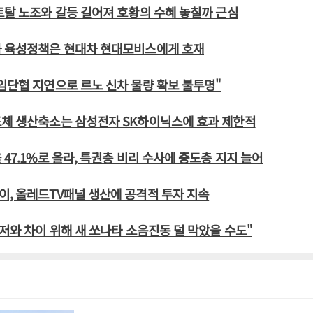
토탈 노조와 갈등 길어져 호황의 수혜 놓칠까 근심
차 육성정책은 현대차 현대모비스에게 호재
임단협 지연으로 르노 신차 물량 확보 불투명"
도체 생산축소는 삼성전자 SK하이닉스에 효과 제한적
 47.1%로 올라, 특권층 비리 수사에 중도층 지지 늘어
, 올레드TV패널 생산에 공격적 투자 지속
랜저와 차이 위해 새 쏘나타 소음진동 덜 막았을 수도"