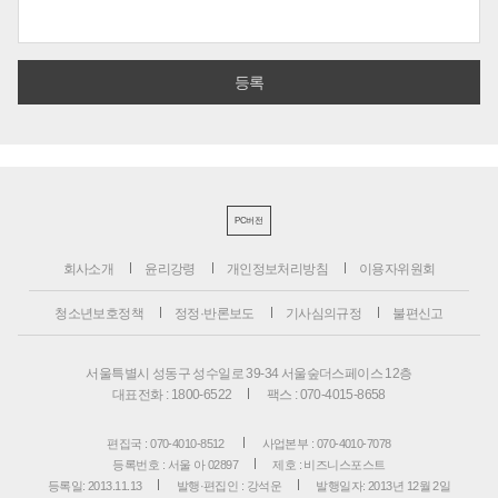
PC버전
회사소개
윤리강령
개인정보처리방침
이용자위원회
청소년보호정책
정정·반론보도
기사심의규정
불편신고
서울특별시 성동구 성수일로 39-34 서울숲더스페이스 12층
대표전화 : 1800-6522
팩스 : 070-4015-8658
편집국 : 070-4010-8512
사업본부 : 070-4010-7078
등록번호 : 서울 아 02897
제호 : 비즈니스포스트
등록일: 2013.11.13
발행·편집인 : 강석운
발행일자: 2013년 12월 2일