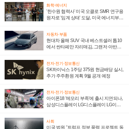
화학·에너지
'한수원 협력사' 미국 오클로 SMR 연구용
원자로 '임계 상태' 도달, 미국 에너지부
"중요한 이정표"
자동차·부품
현대차 올해 SUV 국내 베스트셀러 톱10
에서 싼타페만 자리매김, 그랜저·아반떼
'세단 쌍끌이'로 내수 방어
전자·전기·정보통신
SK하이닉스 1주당 375원 현금배당 실시,
추가 주주환원 계획 9월 공개 예정
전자·전기·정보통신
아이폰18 '메모리 부족'에 출시 지연되나,
삼성디스플레이 LG디스플레이 LG이노
텍 '탈애플' 수익 다각화 속도
사회
미국 법원 "트럼프 정부 풍력 프로젝트 동