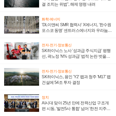
결 조치는 위법", 해제 명령 내려
화학·에너지
'DL이앤씨 SMR 협력사' X에너지, '한수원
포스코 동맹' 센트러스에너지와 우라늄
계약 체결
전자·전기·정보통신
SK하이닉스 노사 '성과급 주식지급' 평행
선, 곽노정 'N% 성과급' 법적 논란 벗을지
주목
전자·전기·정보통신
SK하이닉스, 용인 'Y2' 팹과 청주 'M17' 팹
건설에 54조 투자 결정
정치
AI시대 맞아 25년 만에 전력산업 구조개
편 시동, '발전5사 통합' 넘어 '한전 지주사'
재편론도