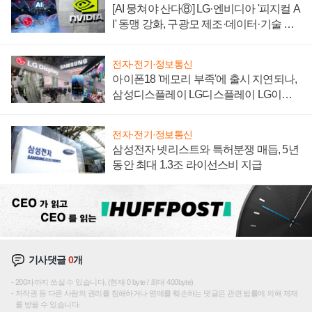
[AI 뭉쳐야 산다⑧] LG·엔비디아 '피지컬 A
I' 동맹 강화, 구광모 제조·데이터·기술 결
집해 종합 로보틱스 기업으로
전자·전기·정보통신
아이폰18 '메모리 부족'에 출시 지연되나,
삼성디스플레이 LG디스플레이 LG이노
텍 '탈애플' 수익 다각화 속도
전자·전기·정보통신
삼성전자 넷리스트와 특허분쟁 매듭, 5년
동안 최대 1.3조 라이선스비 지급
기사댓글
0
개
200자까지 쓰실 수 있습니다. (현재 0 byte / 최대 400byte)
저작권 등 다른 사람의 권리를 침해하거나 명예를 훼손하는 댓글은 관련 법률에 의해 제재
를 받을 수 있습니다.