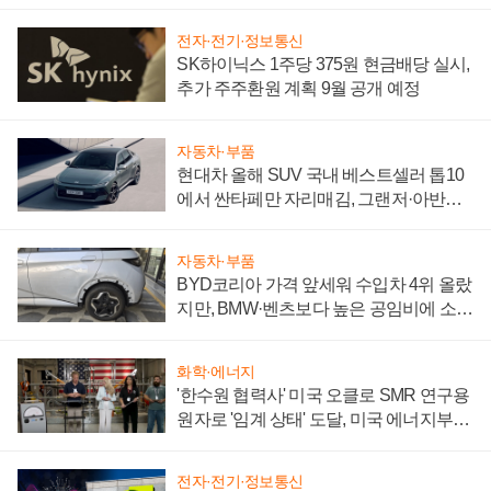
전자·전기·정보통신
SK하이닉스 1주당 375원 현금배당 실시,
추가 주주환원 계획 9월 공개 예정
자동차·부품
현대차 올해 SUV 국내 베스트셀러 톱10
에서 싼타페만 자리매김, 그랜저·아반떼
'세단 쌍끌이'로 내수 방어
자동차·부품
BYD코리아 가격 앞세워 수입차 4위 올랐
지만, BMW·벤츠보다 높은 공임비에 소비
자 불만 폭발
화학·에너지
'한수원 협력사' 미국 오클로 SMR 연구용
원자로 '임계 상태' 도달, 미국 에너지부
"중요한 이정표"
전자·전기·정보통신