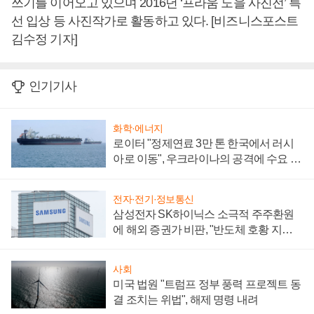
쓰기를 이어오고 있으며 2016년 ‘프라움 노을 사진전’ 특
선 입상 등 사진작가로 활동하고 있다. [비즈니스포스트
김수정 기자]
인기기사
화학·에너지
로이터 "정제연료 3만 톤 한국에서 러시
아로 이동", 우크라이나의 공격에 수요 늘
어
전자·전기·정보통신
삼성전자 SK하이닉스 소극적 주주환원
에 해외 증권가 비판, "반도체 호황 지속
성 의문"
사회
미국 법원 "트럼프 정부 풍력 프로젝트 동
결 조치는 위법", 해제 명령 내려