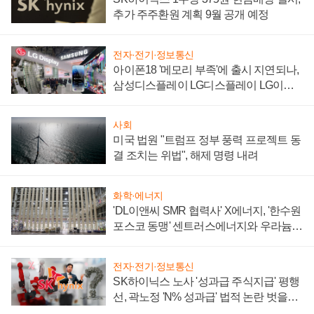
추가 주주환원 계획 9월 공개 예정
전자·전기·정보통신
아이폰18 '메모리 부족'에 출시 지연되나,
삼성디스플레이 LG디스플레이 LG이노
텍 '탈애플' 수익 다각화 속도
사회
미국 법원 "트럼프 정부 풍력 프로젝트 동
결 조치는 위법", 해제 명령 내려
화학·에너지
'DL이앤씨 SMR 협력사' X에너지, '한수원
포스코 동맹' 센트러스에너지와 우라늄
계약 체결
전자·전기·정보통신
SK하이닉스 노사 '성과급 주식지급' 평행
선, 곽노정 'N% 성과급' 법적 논란 벗을지
주목