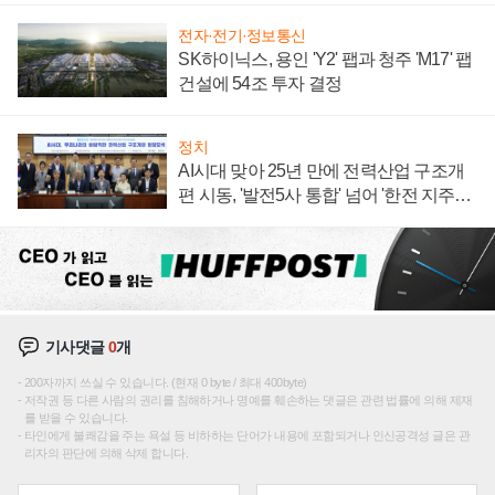
전자·전기·정보통신
SK하이닉스, 용인 'Y2' 팹과 청주 'M17' 팹
건설에 54조 투자 결정
정치
AI시대 맞아 25년 만에 전력산업 구조개
편 시동, '발전5사 통합' 넘어 '한전 지주사'
재편론도
기사댓글
0
개
200자까지 쓰실 수 있습니다. (현재 0 byte / 최대 400byte)
저작권 등 다른 사람의 권리를 침해하거나 명예를 훼손하는 댓글은 관련 법률에 의해 제재
를 받을 수 있습니다.
타인에게 불쾌감을 주는 욕설 등 비하하는 단어가 내용에 포함되거나 인신공격성 글은 관
리자의 판단에 의해 삭제 합니다.