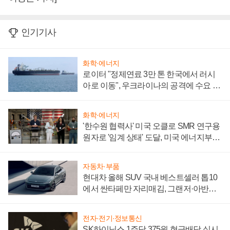
인기기사
화학·에너지
로이터 "정제연료 3만 톤 한국에서 러시
아로 이동", 우크라이나의 공격에 수요 늘
어
화학·에너지
'한수원 협력사' 미국 오클로 SMR 연구용
원자로 '임계 상태' 도달, 미국 에너지부
"중요한 이정표"
자동차·부품
현대차 올해 SUV 국내 베스트셀러 톱10
에서 싼타페만 자리매김, 그랜저·아반떼
'세단 쌍끌이'로 내수 방어
전자·전기·정보통신
SK하이닉스 1주당 375원 현금배당 실시,