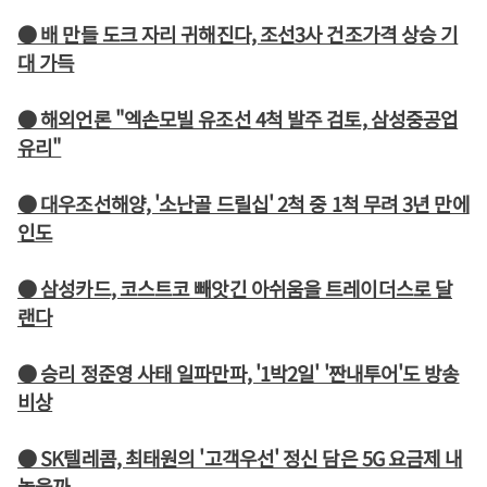
● 배 만들 도크 자리 귀해진다, 조선3사 건조가격 상승 기
대 가득
● 해외언론 "엑손모빌 유조선 4척 발주 검토, 삼성중공업
유리"
● 대우조선해양, '소난골 드릴십' 2척 중 1척 무려 3년 만에
인도
● 삼성카드, 코스트코 빼앗긴 아쉬움을 트레이더스로 달
랜다
● 승리 정준영 사태 일파만파, '1박2일' '짠내투어'도 방송
비상
● SK텔레콤, 최태원의 '고객우선' 정신 담은 5G 요금제 내
놓을까