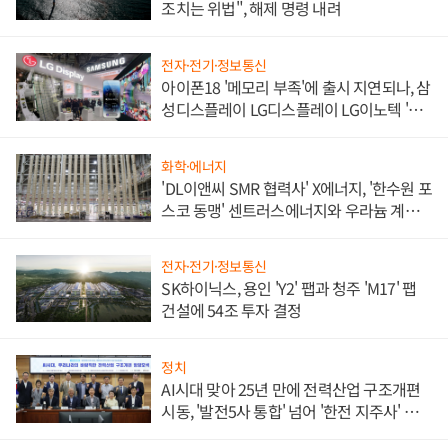
조치는 위법", 해제 명령 내려
전자·전기·정보통신
아이폰18 '메모리 부족'에 출시 지연되나, 삼
성디스플레이 LG디스플레이 LG이노텍 '탈
애플' 수익 다각화 속도
화학·에너지
'DL이앤씨 SMR 협력사' X에너지, '한수원 포
스코 동맹' 센트러스에너지와 우라늄 계약
체결
전자·전기·정보통신
SK하이닉스, 용인 'Y2' 팹과 청주 'M17' 팹
건설에 54조 투자 결정
정치
AI시대 맞아 25년 만에 전력산업 구조개편
시동, '발전5사 통합' 넘어 '한전 지주사' 재편
론도