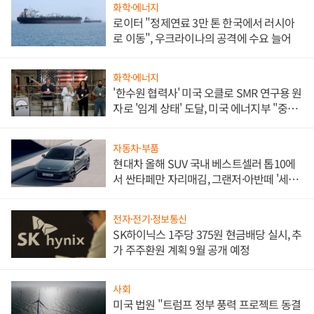
화학·에너지
로이터 "정제연료 3만 톤 한국에서 러시아
로 이동", 우크라이나의 공격에 수요 늘어
화학·에너지
'한수원 협력사' 미국 오클로 SMR 연구용 원
자로 '임계 상태' 도달, 미국 에너지부 "중요
한 이정표"
자동차·부품
현대차 올해 SUV 국내 베스트셀러 톱10에
서 싼타페만 자리매김, 그랜저·아반떼 '세단
쌍끌이'로 내수 방어
전자·전기·정보통신
SK하이닉스 1주당 375원 현금배당 실시, 추
가 주주환원 계획 9월 공개 예정
사회
미국 법원 "트럼프 정부 풍력 프로젝트 동결