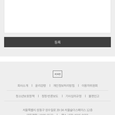
PC버전
회사소개
윤리강령
개인정보처리방침
이용자위원회
청소년보호정책
정정·반론보도
기사심의규정
불편신고
서울특별시 성동구 성수일로 39-34 서울숲더스페이스 12층
대표전화 : 1800-6522
팩스 : 070-4015-8658