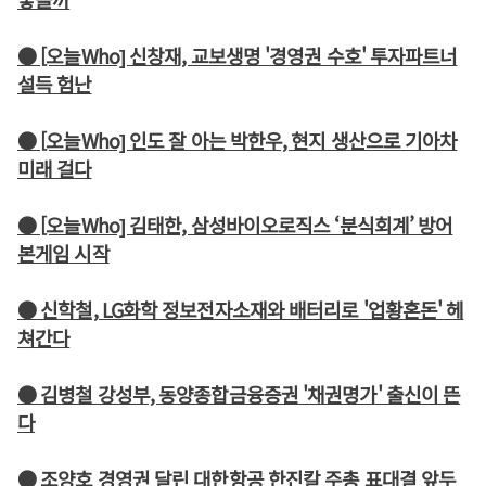
● [오늘Who] 신창재, 교보생명 '경영권 수호' 투자파트너
설득 험난
● [오늘Who] 인도 잘 아는 박한우, 현지 생산으로 기아차
미래 걸다
● [오늘Who] 김태한, 삼성바이오로직스 ‘분식회계’ 방어
본게임 시작
● 신학철, LG화학 정보전자소재와 배터리로 '업황혼돈' 헤
쳐간다
● 김병철 강성부, 동양종합금융증권 '채권명가' 출신이 뜬
다
● 조양호 경영권 달린 대한항공 한진칼 주총 표대결 앞두