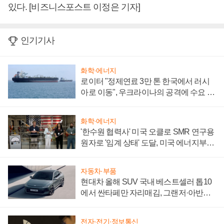
있다. [비즈니스포스트 이정은 기자]
인기기사
화학·에너지
로이터 "정제연료 3만 톤 한국에서 러시
아로 이동", 우크라이나의 공격에 수요 늘
어
화학·에너지
'한수원 협력사' 미국 오클로 SMR 연구용
원자로 '임계 상태' 도달, 미국 에너지부
"중요한 이정표"
자동차·부품
현대차 올해 SUV 국내 베스트셀러 톱10
에서 싼타페만 자리매김, 그랜저·아반떼
'세단 쌍끌이'로 내수 방어
전자·전기·정보통신