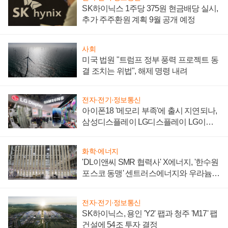
SK하이닉스 1주당 375원 현금배당 실시,
추가 주주환원 계획 9월 공개 예정
사회
미국 법원 "트럼프 정부 풍력 프로젝트 동
결 조치는 위법", 해제 명령 내려
전자·전기·정보통신
아이폰18 '메모리 부족'에 출시 지연되나,
삼성디스플레이 LG디스플레이 LG이노
텍 '탈애플' 수익 다각화 속도
화학·에너지
'DL이앤씨 SMR 협력사' X에너지, '한수원
포스코 동맹' 센트러스에너지와 우라늄
계약 체결
전자·전기·정보통신
SK하이닉스, 용인 'Y2' 팹과 청주 'M17' 팹
건설에 54조 투자 결정