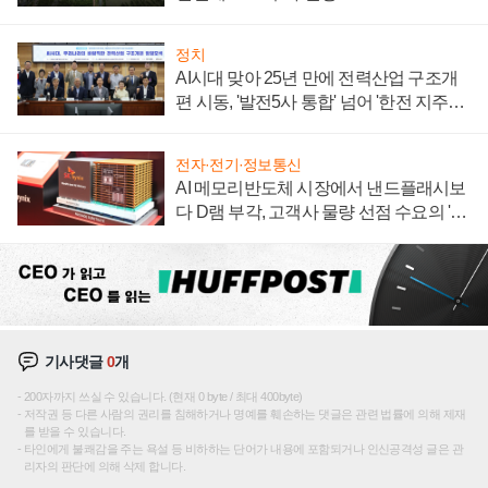
정치
AI시대 맞아 25년 만에 전력산업 구조개
편 시동, '발전5사 통합' 넘어 '한전 지주사'
재편론도
전자·전기·정보통신
AI 메모리반도체 시장에서 낸드플래시보
다 D램 부각, 고객사 물량 선점 수요의 '우
선순위'
기사댓글
0
개
200자까지 쓰실 수 있습니다. (현재 0 byte / 최대 400byte)
저작권 등 다른 사람의 권리를 침해하거나 명예를 훼손하는 댓글은 관련 법률에 의해 제재
를 받을 수 있습니다.
타인에게 불쾌감을 주는 욕설 등 비하하는 단어가 내용에 포함되거나 인신공격성 글은 관
리자의 판단에 의해 삭제 합니다.