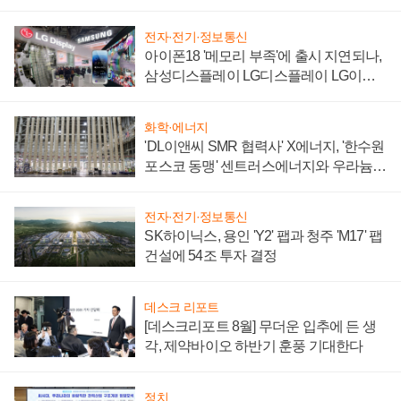
'세단 쌍끌이'로 내수 방어
전자·전기·정보통신
아이폰18 '메모리 부족'에 출시 지연되나,
삼성디스플레이 LG디스플레이 LG이노
텍 '탈애플' 수익 다각화 속도
화학·에너지
'DL이앤씨 SMR 협력사' X에너지, '한수원
포스코 동맹' 센트러스에너지와 우라늄
계약 체결
전자·전기·정보통신
SK하이닉스, 용인 'Y2' 팹과 청주 'M17' 팹
건설에 54조 투자 결정
데스크 리포트
[데스크리포트 8월] 무더운 입추에 든 생
각, 제약바이오 하반기 훈풍 기대한다
정치