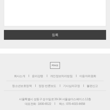
PC버전
회사소개
윤리강령
개인정보처리방침
이용자위원회
청소년보호정책
정정·반론보도
기사심의규정
불편신고
서울특별시 성동구 성수일로 39-34 서울숲더스페이스 12층
대표전화 : 1800-6522
팩스 : 070-4015-8658