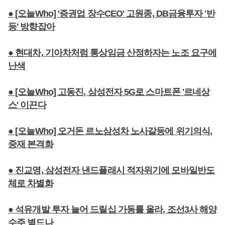
● [오늘Who] '증권업 장수CEO' 고원종, DB금융투자 '반
등' 방향잡아
● 현대차, 기아차처럼 통상임금 산정하자는 노조 요구에
난색
● [오늘Who] 고동진, 삼성전자 5G로 스마트폰 '르네상
스' 이끈다
● [오늘Who] 오거돈 르노삼성차 노사갈등에 위기의식,
중재 본격화
● 진교영, 삼성전자 낸드플래시 적자위기에 모바일반도
체로 차별화
● 석유개발 투자 늘어 드릴십 가동률 올라, 조선3사 해양
수주 볕드나