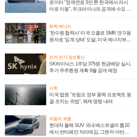
로이터 "정제연료 3만 톤 한국에서 러시
아로 이동", 우크라이나의 공격에 수요 늘
어
화학·에너지
'한수원 협력사' 미국 오클로 SMR 연구용
원자로 '임계 상태' 도달, 미국 에너지부
"중요한 이정표"
전자·전기·정보통신
SK하이닉스 1주당 375원 현금배당 실시,
추가 주주환원 계획 9월 공개 예정
사회
미국 법원 "트럼프 정부 풍력 프로젝트 동
결 조치는 위법", 해제 명령 내려
자동차·부품
현대차 올해 SUV 국내 베스트셀러 톱10
에서 싼타페만 자리매김, 그랜저·아반떼