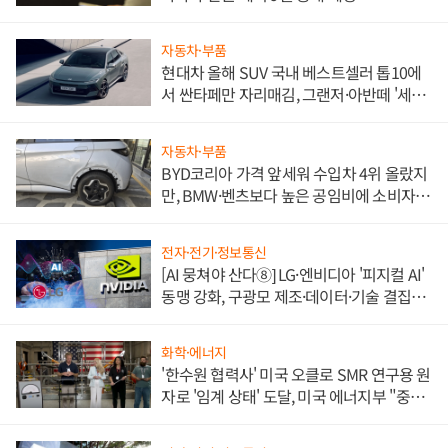
자동차·부품
현대차 올해 SUV 국내 베스트셀러 톱10에
서 싼타페만 자리매김, 그랜저·아반떼 '세단
쌍끌이'로 내수 방어
자동차·부품
BYD코리아 가격 앞세워 수입차 4위 올랐지
만, BMW·벤츠보다 높은 공임비에 소비자
불만 폭발
전자·전기·정보통신
[AI 뭉쳐야 산다⑧] LG·엔비디아 '피지컬 AI'
동맹 강화, 구광모 제조·데이터·기술 결집
해 종합 로보틱스 기업으로
화학·에너지
'한수원 협력사' 미국 오클로 SMR 연구용 원
자로 '임계 상태' 도달, 미국 에너지부 "중요
한 이정표"