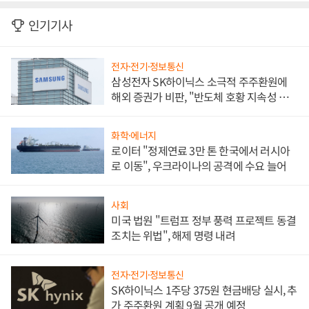
인기기사
전자·전기·정보통신
삼성전자 SK하이닉스 소극적 주주환원에
해외 증권가 비판, "반도체 호황 지속성 의
문"
화학·에너지
로이터 "정제연료 3만 톤 한국에서 러시아
로 이동", 우크라이나의 공격에 수요 늘어
사회
미국 법원 "트럼프 정부 풍력 프로젝트 동결
조치는 위법", 해제 명령 내려
전자·전기·정보통신
SK하이닉스 1주당 375원 현금배당 실시, 추
가 주주환원 계획 9월 공개 예정