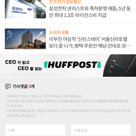
전자·전기·정보통신
삼성전자 넷리스트와 특허분쟁 매듭, 5년 동
안 최대 1.3조 라이선스비 지급
소비자·유통
이부진 야심작 '신라스테이' 서울신라호텔
보다 잘 나가, 평택·주문진·해남·건대로 성
장판 더 넓힌다
기사댓글
0
개
200자까지 쓰실 수 있습니다. (현재 0 byte / 최대 400byte)
저작권 등 다른 사람의 권리를 침해하거나 명예를 훼손하는 댓글은 관련 법률에 의해 제재를 받을
수 있습니다.
타인에게 불쾌감을 주는 욕설 등 비하하는 단어가 내용에 포함되거나 인신공격성 글은 관리자의 판
단에 의해 삭제 합니다.