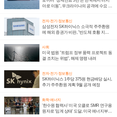
로이터 "정제연료 3만 톤 한국에서 러시
아로 이동", 우크라이나의 공격에 수요 늘
어
전자·전기·정보통신
삼성전자 SK하이닉스 소극적 주주환원
에 해외 증권가 비판, "반도체 호황 지속
성 의문"
사회
미국 법원 "트럼프 정부 풍력 프로젝트 동
결 조치는 위법", 해제 명령 내려
전자·전기·정보통신
SK하이닉스 1주당 375원 현금배당 실시,
추가 주주환원 계획 9월 공개 예정
화학·에너지
'한수원 협력사' 미국 오클로 SMR 연구용
원자로 '임계 상태' 도달, 미국 에너지부
"중요한 이정표"