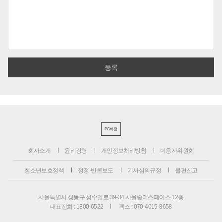
PC버전
회사소개
윤리강령
개인정보처리방침
이용자위원회
청소년보호정책
정정·반론보도
기사심의규정
불편신고
서울특별시 성동구 성수일로 39-34 서울숲더스페이스 12층
대표전화 : 1800-6522
팩스 : 070-4015-8658