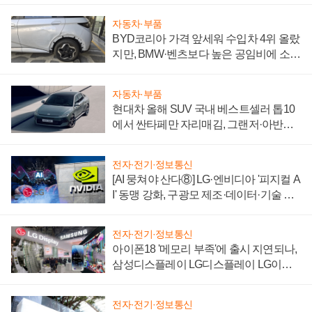
자동차·부품
BYD코리아 가격 앞세워 수입차 4위 올랐
지만, BMW·벤츠보다 높은 공임비에 소비
자 불만 폭발
자동차·부품
현대차 올해 SUV 국내 베스트셀러 톱10
에서 싼타페만 자리매김, 그랜저·아반떼
'세단 쌍끌이'로 내수 방어
전자·전기·정보통신
[AI 뭉쳐야 산다⑧] LG·엔비디아 '피지컬 A
I' 동맹 강화, 구광모 제조·데이터·기술 결
집해 종합 로보틱스 기업으로
전자·전기·정보통신
아이폰18 '메모리 부족'에 출시 지연되나,
삼성디스플레이 LG디스플레이 LG이노
텍 '탈애플' 수익 다각화 속도
전자·전기·정보통신