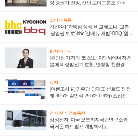
장 증권가 전망, 신인 보이그룹도 주목
소비자·유통
치킨3사 '가맹점 상생' 비교해보니, 교촌
'영업권 보호'·bhc '신메뉴 개발'·BBQ '원가
부담'
화학·에너지
[김민정 기자의 '코스뽀'] 지엔씨에너지 AI
붐에 비상발전기 호황, 안병철 친환경 에
너지 발전전문기업 향한다
정치
[여론조사꽃] 민주당 당대표 선호도 정청
래 30.5%·김민석 29.6%, 0.9%p 초접전
전자·전기·정보통신
삼성전자, 미국 오크리지국립연구소와
극저온 히트펌프 개발하기로