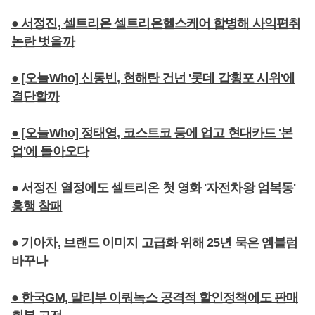
● 서정진, 셀트리온 셀트리온헬스케어 합병해 사익편취
논란 벗을까
● [오늘Who] 신동빈, 현해탄 건넌 '롯데 갑횡포 시위'에
결단할까
● [오늘Who] 정태영, 코스트코 등에 업고 현대카드 '본
업'에 돌아오다
● 서정진 열정에도 셀트리온 첫 영화 '자전차왕 엄복동'
흥행 참패
● 기아차, 브랜드 이미지 고급화 위해 25년 묵은 엠블럼
바꾸나
● 한국GM, 말리부 이쿼녹스 공격적 할인정책에도 판매