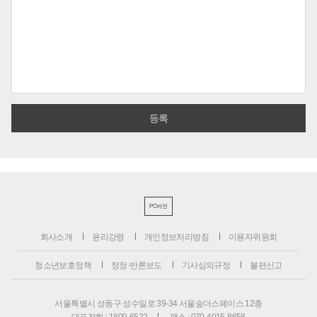
PC버전
회사소개
윤리강령
개인정보처리방침
이용자위원회
청소년보호정책
정정·반론보도
기사심의규정
불편신고
서울특별시 성동구 성수일로 39-34 서울숲더스페이스 12층
대표전화 : 1800-6522
팩스 : 070-4015-8658