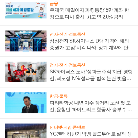
금융
우체국 '매일이자 파킹통장' 5만 계좌 한
정으로 다시 출시, 최고 연 2.0% 금리
전자·전기·정보통신
삼성전자 SK하이닉스 D램 가격에 해외
증권가 '고점' 시각 나와, 장기 계약에 단점
부각
전자·전기·정보통신
SK하이닉스 노사 '성과급 주식 지급' 평행
선, 곽노정 'N% 성과급' 법적 논란 벗을지
주목
항공·물류
파라타항공 내년 미주 장거리 노선 첫 도
전, 윤철민 '하이브리드 항공사' 승부수 통
할까
인터넷·게임·콘텐츠
YG엔터 하반기 빅뱅 월드투어로 실적 성