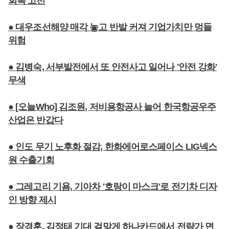
회복 고전
● 대우조선해양 매각 놓고 반발 커져 기업가치만 멍들
위험
● 김병숙, 서부발전에서 또 안전사고 일어나 '안전 강화'
무색
● [오늘Who] 김조원, 저비용항공사 늘어 한국항공우주
산업은 반갑다
● 인도 무기 노후화 절감, 한화에어로스페이스 LIG넥스
원 수출기회
● 그레고리 기욤, 기아차 '호랑이 마스크'로 전기차 디자
인 방향 제시
● 장경훈, 김정태 기대 걸맞게 하나카드에서 전략가 면