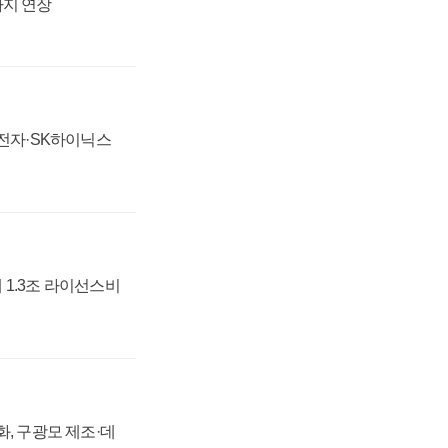
까지 연장
성전자·SK하이닉스
 1.3조 라이선스비
강화, 구광모 제조·데