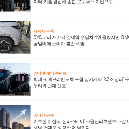
이터·기술 결집해 종합 로보틱스 기업으로
자동차·부품
BYD코리아 가격 앞세워 수입차 4위 올랐지만, B
공임비에 소비자 불만 폭발
인터넷·게임·콘텐츠
빅테크 메모리반도체 포함 장기계약 '2.7조 달러' 규모
우려와 반대 신호
소비자·유통
이부진 야심작 '신라스테이' 서울신라호텔보다 잘 나
해남·건대로 성장판 더 넓힌다