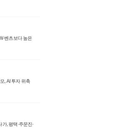
MW·벤츠보다 높은
, AI 투자 위축
가, 평택·주문진·