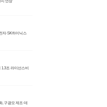
까지 연장
성전자·SK하이닉스
 1.3조 라이선스비
강화, 구광모 제조·데