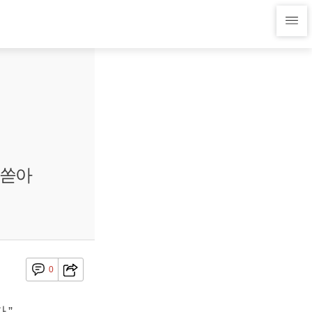
힘쏟아
0
.”