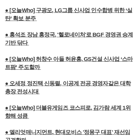
● [오늘Who] 구광모, LG그룹 신사업 인수합병 위한 ‘실
탄’ 확보 분주
● 홍석조 장남 홍정국, '헬로네이처'로 BGF 경영권 승계
기반 닦다
● [오늘Who] 허창수 아들 허윤홍, GS건설 신사업 ‘스마
트팜’ 주도할까
● 오세정 정진택 신동렬, 이공계 전공 경영자같은 대학
총장 전성시대
● [오늘Who] 더블유게임즈 코스피로, 김가람 세계 1위
향해 성큼
● 엘리엇매니지먼트, 현대모비스 '정몽구 대표' 재선임