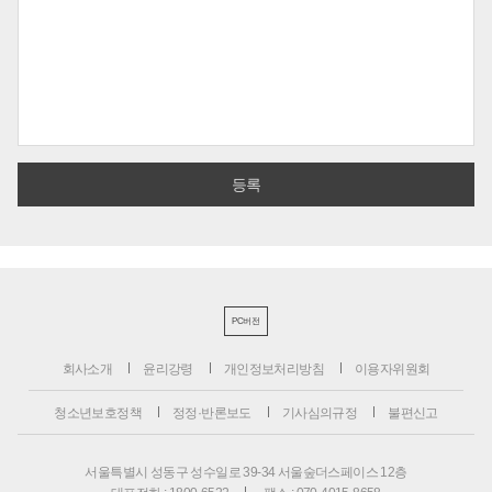
PC버전
회사소개
윤리강령
개인정보처리방침
이용자위원회
청소년보호정책
정정·반론보도
기사심의규정
불편신고
서울특별시 성동구 성수일로 39-34 서울숲더스페이스 12층