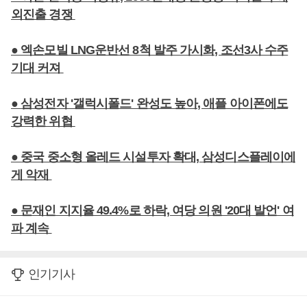
외진출 경쟁
● 엑손모빌 LNG운반선 8척 발주 가시화, 조선3사 수주
기대 커져
● 삼성전자 '갤럭시폴드' 완성도 높아, 애플 아이폰에도
강력한 위협
● 중국 중소형 올레드 시설투자 확대, 삼성디스플레이에
게 악재
● 문재인 지지율 49.4%로 하락, 여당 의원 '20대 발언' 여
파 계속
인기기사