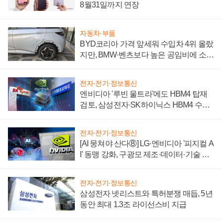
8월31일까지 연장
자동차·부품
BYD코리아 가격 앞세워 수입차 4위 올랐
지만, BMW·벤츠보다 높은 공임비에 소비
자 불만 폭발
전자·전기·정보통신
엔비디아 '루빈 울트라'에도 HBM4 탑재
검토, 삼성전자·SK하이닉스 HBM4 수율
에 주도권 갈린다
전자·전기·정보통신
[AI 뭉쳐야 산다⑧] LG·엔비디아 '피지컬 A
I' 동맹 강화, 구광모 제조·데이터·기술 결
집해 종합 로보틱스 기업으로
전자·전기·정보통신
삼성전자 넷리스트와 특허분쟁 매듭, 5년
동안 최대 1.3조 라이선스비 지급