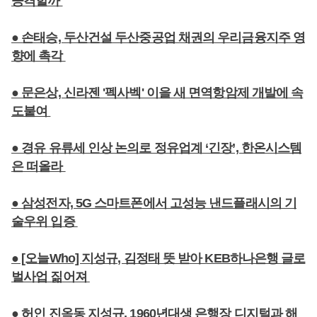
공격할까
● 손태승, 두산건설 두산중공업 채권의 우리금융지주 영
향에 촉각
● 문은상, 신라젠 '펙사벡' 이을 새 면역항암제 개발에 속
도붙여
● 경유 유류세 인상 논의로 정유업계 ‘긴장’, 한온시스템
은 떠올라
● 삼성전자, 5G 스마트폰에서 고성능 낸드플래시의 기
술우위 입증
● [오늘Who] 지성규, 김정태 뜻 받아 KEB하나은행 글로
벌사업 짊어져
● 허인 진옥동 지성규, 1960년대생 은행장 디지털과 해