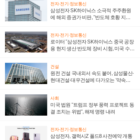
전자·전기·정보통신
삼성전자 SK하이닉스 소극적 주주환원
에 해외 증권가 비판, "반도체 호황 지속
성 의문"
전자·전기·정보통신
로이터 "삼성전자 SK하이닉스 중국 공장
용 현지 생산 반도체 장비 시험, 미국 수출
통제 대비"
건설
원전 건설 국내외서 속도 붙어, 삼성물산·
현대건설·대우건설에 다가오는 '약속의
시간'
사회
미국 법원 "트럼프 정부 풍력 프로젝트 동
결 조치는 위법", 해제 명령 내려
전자·전기·정보통신
삼성전자, 갤럭시Z 폴드8 사전예약 개통