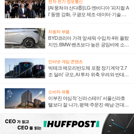
전자·전기·정보통신
[AI 뭉쳐야 산다⑧] LG·엔비디아 '피지컬 A
I' 동맹 강화, 구광모 제조·데이터·기술 결
집해 종합 로보틱스 기업으로
자동차·부품
BYD코리아 가격 앞세워 수입차 4위 올랐
지만, BMW·벤츠보다 높은 공임비에 소비
자 불만 폭발
인터넷·게임·콘텐츠
빅테크 메모리반도체 포함 장기계약 '2.7
조 달러' 규모, AI 투자 위축 우려와 반대
신호
소비자·유통
이부진 야심작 '신라스테이' 서울신라호
텔보다 잘 나가, 평택·주문진·해남·건대로
성장판 더 넓힌다