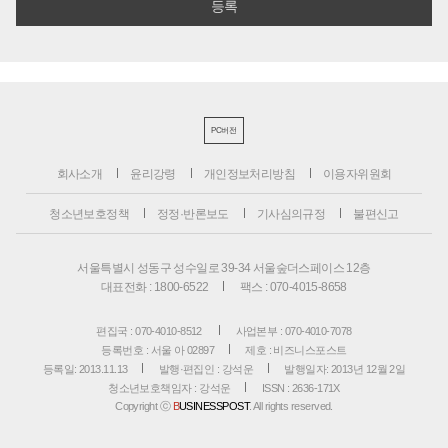
PC버전
회사소개
윤리강령
개인정보처리방침
이용자위원회
청소년보호정책
정정·반론보도
기사심의규정
불편신고
서울특별시 성동구 성수일로 39-34 서울숲더스페이스 12층
대표전화 : 1800-6522
팩스 : 070-4015-8658
편집국 : 070-4010-8512
사업본부 : 070-4010-7078
등록번호 : 서울 아 02897
제호 : 비즈니스포스트
등록일: 2013.11.13
발행·편집인 : 강석운
발행일자: 2013년 12월 2일
청소년보호책임자 : 강석운
ISSN : 2636-171X
Copyright ⓒ
B
USINESSPOST
. All rights reserved.