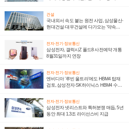
성 의문"
건설
국내외서 속도 붙는 원전 사업, 삼성물산·
현대건설·대우건설에 다가오는 '약속의
시간'
전자·전기·정보통신
삼성전자, 갤럭시Z 폴드8 사전예약 개통
8월31일까지 연장
전자·전기·정보통신
엔비디아 '루빈 울트라'에도 HBM4 탑재
검토, 삼성전자·SK하이닉스 HBM4 수율
에 주도권 갈린다
전자·전기·정보통신
삼성전자 넷리스트와 특허분쟁 매듭, 5년
동안 최대 1.3조 라이선스비 지급