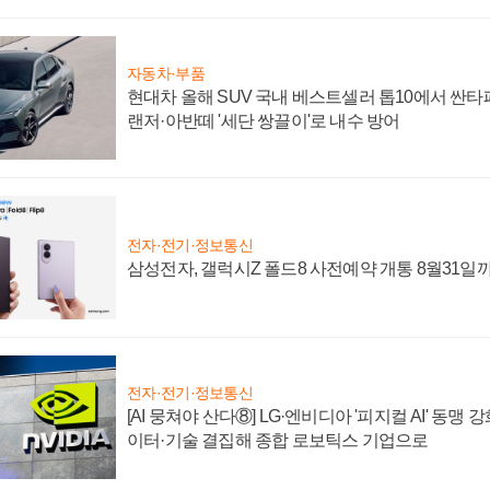
자동차·부품
현대차 올해 SUV 국내 베스트셀러 톱10에서 싼타
랜저·아반떼 '세단 쌍끌이'로 내수 방어
전자·전기·정보통신
삼성전자, 갤럭시Z 폴드8 사전예약 개통 8월31일
전자·전기·정보통신
[AI 뭉쳐야 산다⑧] LG·엔비디아 '피지컬 AI' 동맹 
이터·기술 결집해 종합 로보틱스 기업으로