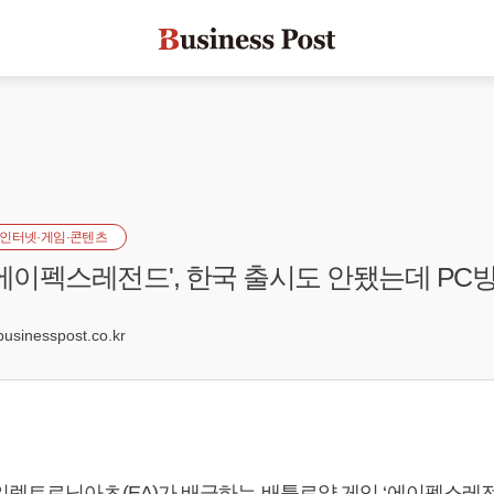
인터넷·게임·콘텐츠
'에이펙스레전드', 한국 출시도 안됐는데 PC
inesspost.co.kr
일렉트로닉아츠(EA)가 배급하는 배틀로얄 게임 ‘에이펙스레전드