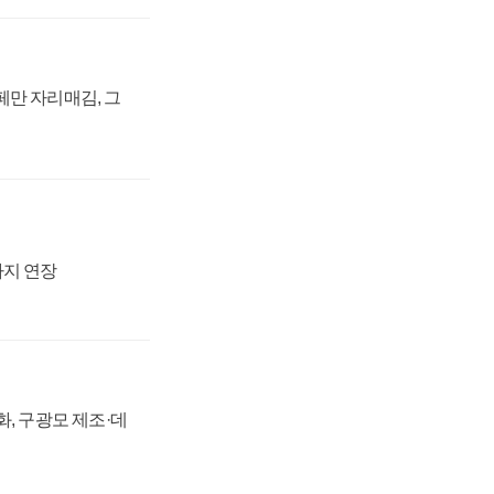
페만 자리매김, 그
까지 연장
강화, 구광모 제조·데