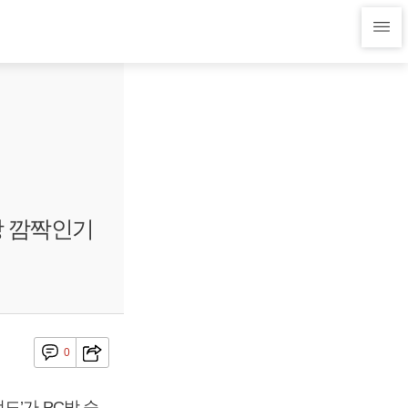
방 깜짝인기
0
’가 PC방 순