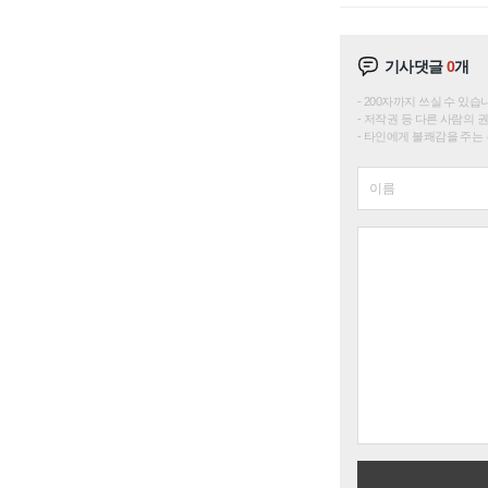
기사댓글
0
개
200자까지 쓰실 수 있습니다. 
저작권 등 다른 사람의 
타인에게 불쾌감을 주는 