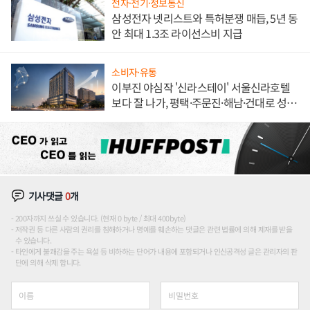
전자·전기·정보통신
삼성전자 넷리스트와 특허분쟁 매듭, 5년 동
안 최대 1.3조 라이선스비 지급
소비자·유통
이부진 야심작 '신라스테이' 서울신라호텔
보다 잘 나가, 평택·주문진·해남·건대로 성
장판 더 넓힌다
기사댓글
0
개
200자까지 쓰실 수 있습니다. (현재 0 byte / 최대 400byte)
저작권 등 다른 사람의 권리를 침해하거나 명예를 훼손하는 댓글은 관련 법률에 의해 제재를 받을
수 있습니다.
타인에게 불쾌감을 주는 욕설 등 비하하는 단어가 내용에 포함되거나 인신공격성 글은 관리자의 판
단에 의해 삭제 합니다.