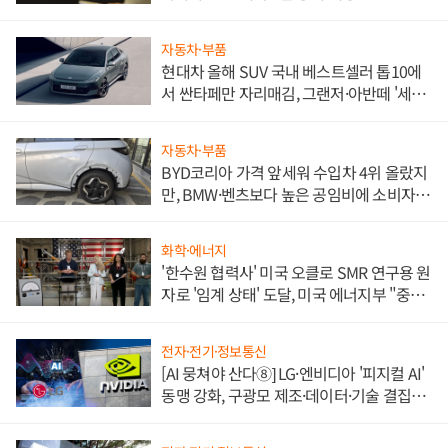
자동차·부품
현대차 올해 SUV 국내 베스트셀러 톱10에
서 싼타페만 자리매김, 그랜저·아반떼 '세단
쌍끌이'로 내수 방어
자동차·부품
BYD코리아 가격 앞세워 수입차 4위 올랐지
만, BMW·벤츠보다 높은 공임비에 소비자
불만 폭발
화학·에너지
'한수원 협력사' 미국 오클로 SMR 연구용 원
자로 '임계 상태' 도달, 미국 에너지부 "중요
한 이정표"
전자·전기·정보통신
[AI 뭉쳐야 산다⑧] LG·엔비디아 '피지컬 AI'
동맹 강화, 구광모 제조·데이터·기술 결집
해 종합 로보틱스 기업으로