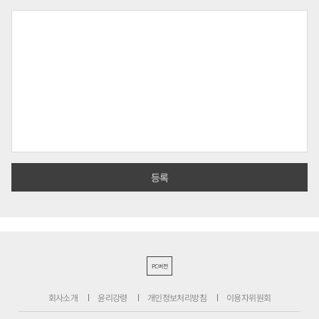
PC버전
회사소개
윤리강령
개인정보처리방침
이용자위원회