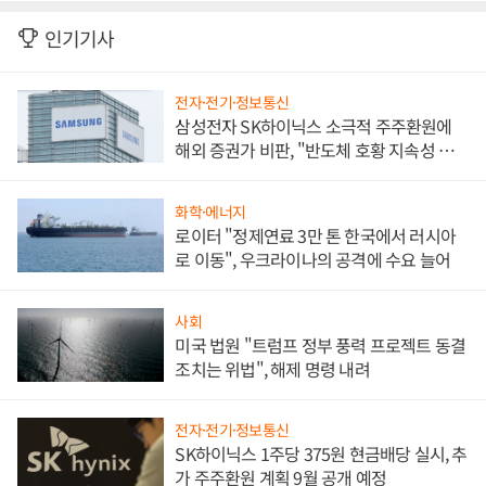
인기기사
전자·전기·정보통신
삼성전자 SK하이닉스 소극적 주주환원에
해외 증권가 비판, "반도체 호황 지속성 의
문"
화학·에너지
로이터 "정제연료 3만 톤 한국에서 러시아
로 이동", 우크라이나의 공격에 수요 늘어
사회
미국 법원 "트럼프 정부 풍력 프로젝트 동결
조치는 위법", 해제 명령 내려
전자·전기·정보통신
SK하이닉스 1주당 375원 현금배당 실시, 추
가 주주환원 계획 9월 공개 예정