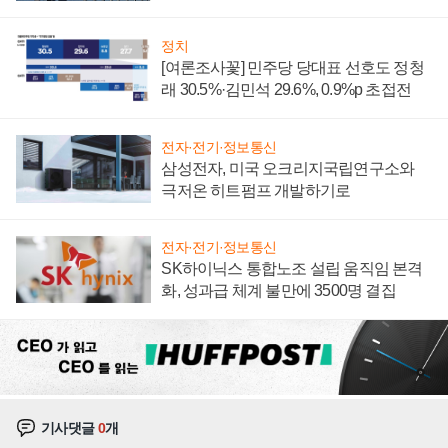
너지 발전전문기업 향한다
정치
[여론조사꽃] 민주당 당대표 선호도 정청
래 30.5%·김민석 29.6%, 0.9%p 초접전
전자·전기·정보통신
삼성전자, 미국 오크리지국립연구소와
극저온 히트펌프 개발하기로
전자·전기·정보통신
SK하이닉스 통합노조 설립 움직임 본격
화, 성과급 체계 불만에 3500명 결집
기사댓글
0
개