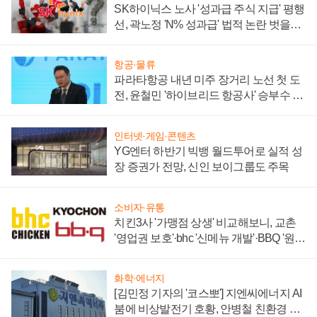
SK하이닉스 노사 '성과급 주식 지급' 평행
선, 곽노정 'N% 성과급' 법적 논란 벗을지
주목
항공·물류
파라타항공 내년 미주 장거리 노선 첫 도
전, 윤철민 '하이브리드 항공사' 승부수 통
할까
인터넷·게임·콘텐츠
YG엔터 하반기 빅뱅 월드투어로 실적 성
장 증권가 전망, 신인 보이그룹도 주목
소비자·유통
치킨3사 '가맹점 상생' 비교해보니, 교촌
'영업권 보호'·bhc '신메뉴 개발'·BBQ '원가
부담'
화학·에너지
[김민정 기자의 '코스뽀'] 지엔씨에너지 AI
붐에 비상발전기 호황, 안병철 친환경 에