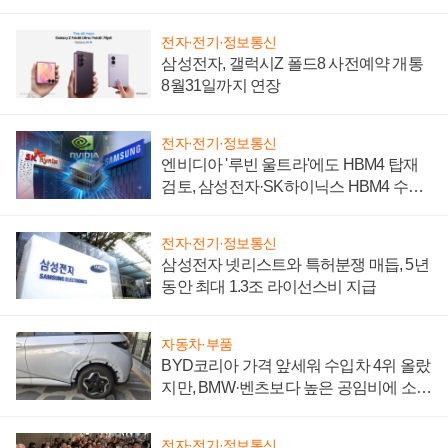
시간'
전자·전기·정보통신
삼성전자, 갤럭시Z 폴드8 사전예약 개통
8월31일까지 연장
전자·전기·정보통신
엔비디아 '루빈 울트라'에도 HBM4 탑재
검토, 삼성전자·SK하이닉스 HBM4 수율
에 주도권 갈린다
전자·전기·정보통신
삼성전자 넷리스트와 특허분쟁 매듭, 5년
동안 최대 1.3조 라이선스비 지급
자동차·부품
BYD코리아 가격 앞세워 수입차 4위 올랐
지만, BMW·벤츠보다 높은 공임비에 소비
자 불만 폭발
전자·전기·정보통신