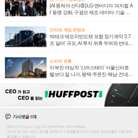
[AI 뭉쳐야 산다⑧] LG·엔비디아 '피지컬 A
I' 동맹 강화, 구광모 제조·데이터·기술 결
집해 종합 로보틱스 기업으로
인터넷·게임·콘텐츠
빅테크 메모리반도체 포함 장기계약 '2.7
조 달러' 규모, AI 투자 위축 우려와 반대
신호
소비자·유통
이부진 야심작 '신라스테이' 서울신라호
텔보다 잘 나가, 평택·주문진·해남·건대로
성장판 더 넓힌다
기사댓글
0
개
200자까지 쓰실 수 있습니다. (현재 0 byte / 최대 400byte)
저작권 등 다른 사람의 권리를 침해하거나 명예를 훼손하는 댓글은 관련 법률에 의해 제재
를 받을 수 있습니다.