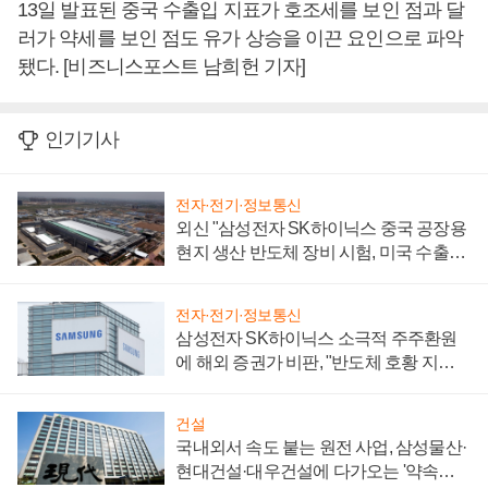
13일 발표된 중국 수출입 지표가 호조세를 보인 점과 달
러가 약세를 보인 점도 유가 상승을 이끈 요인으로 파악
됐다. [비즈니스포스트 남희헌 기자]
인기기사
전자·전기·정보통신
외신 "삼성전자 SK하이닉스 중국 공장용
현지 생산 반도체 장비 시험, 미국 수출통
제 대비"
전자·전기·정보통신
삼성전자 SK하이닉스 소극적 주주환원
에 해외 증권가 비판, "반도체 호황 지속
성 의문"
건설
국내외서 속도 붙는 원전 사업, 삼성물산·
현대건설·대우건설에 다가오는 '약속의