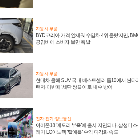
자동차·부품
BYD코리아 가격 앞세워 수입차 4위 올랐지만, B
공임비에 소비자 불만 폭발
자동차·부품
현대차 올해 SUV 국내 베스트셀러 톱10에서 싼타
랜저·아반떼 '세단 쌍끌이'로 내수 방어
전자·전기·정보통신
아이폰18 '메모리 부족'에 출시 지연되나, 삼성디
레이 LG이노텍 '탈애플' 수익 다각화 속도