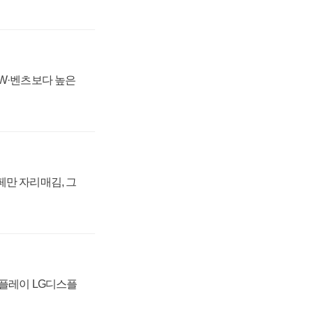
MW·벤츠보다 높은
페만 자리매김, 그
스플레이 LG디스플