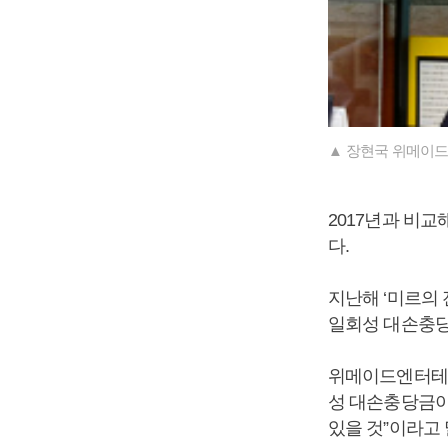
▲ 장현국 위메이
2017년과 비교
다.
지난해 ‘미르의
일회성 대손충당
위메이드엔터테인
성 대손충당금이
있을 것”이라고 