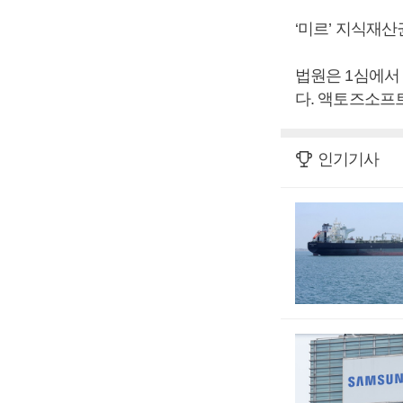
‘미르’ 지식재
법원은 1심에서
다. 액토즈소프트
인기기사