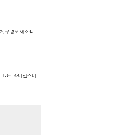
강화, 구광모 제조·데
 1.3조 라이선스비