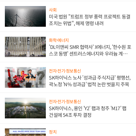
사회
미국 법원 "트럼프 정부 풍력 프로젝트 동결
조치는 위법", 해제 명령 내려
화학·에너지
'DL이앤씨 SMR 협력사' X에너지, '한수원 포
스코 동맹' 센트러스에너지와 우라늄 계약
체결
전자·전기·정보통신
SK하이닉스 노사 '성과급 주식지급' 평행선,
곽노정 'N% 성과급' 법적 논란 벗을지 주목
전자·전기·정보통신
SK하이닉스, 용인 'Y2' 팹과 청주 'M17' 팹
건설에 54조 투자 결정
정치