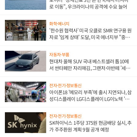
로 이동", 우크라이나의 공격에 수요 늘어
화학·에너지
'한수원 협력사' 미국 오클로 SMR 연구용 원
자로 '임계 상태' 도달, 미국 에너지부 "중요
한 이정표"
자동차·부품
현대차 올해 SUV 국내 베스트셀러 톱10에
서 싼타페만 자리매김, 그랜저·아반떼 '세단
쌍끌이'로 내수 방어
전자·전기·정보통신
아이폰18 '메모리 부족'에 출시 지연되나, 삼
성디스플레이 LG디스플레이 LG이노텍 '탈
애플' 수익 다각화 속도
전자·전기·정보통신
SK하이닉스 1주당 375원 현금배당 실시, 추
가 주주환원 계획 9월 공개 예정