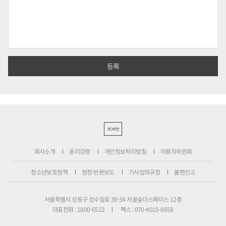
PC버전
회사소개
윤리강령
개인정보처리방침
이용자위원회
청소년보호정책
정정·반론보도
기사심의규정
불편신고
서울특별시 성동구 성수일로 39-34 서울숲더스페이스 12층
대표전화 : 1800-6522
팩스 : 070-4015-8658